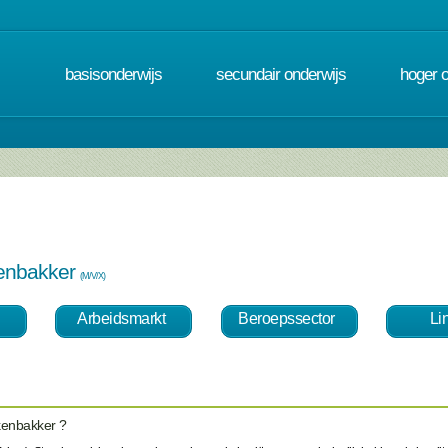
basisonderwijs
secundair onderwijs
hoger 
kenbakker
(M/V/X)
Arbeidsmarkt
Beroepssector
Li
kenbakker ?