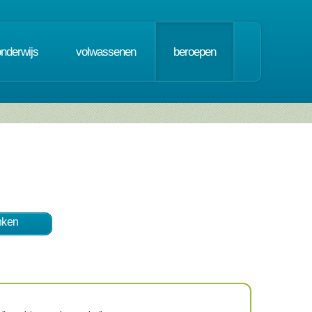
onderwijs
volwassenen
beroepen
nken