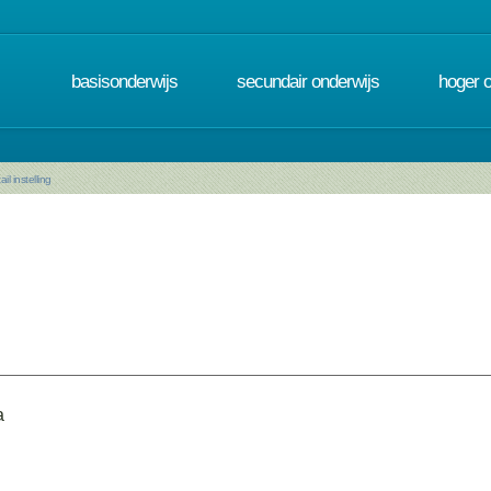
basisonderwijs
secundair onderwijs
hoger 
ail instelling
a