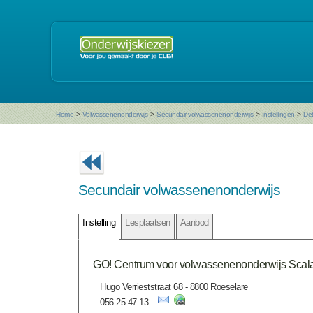
Home
>
Volwassenenonderwijs
>
Secundair volwassenenonderwijs
>
Instellingen
>
Det
Secundair volwassenenonderwijs
Instelling
Lesplaatsen
Aanbod
GO! Centrum voor volwassenenonderwijs Scal
Hugo Verrieststraat 68 - 8800 Roeselare
056 25 47 13