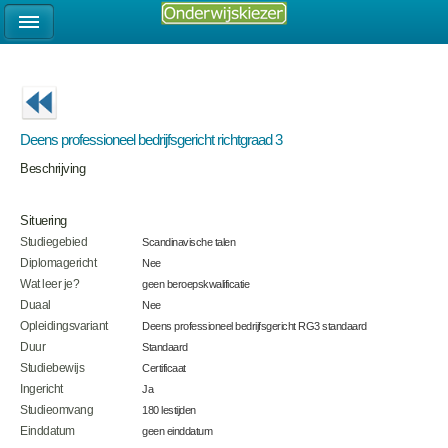
Deens professioneel bedrijfsgericht richtgraad 3
Beschrijving
Situering
Studiegebied
Scandinavische talen
Diplomagericht
Nee
Wat leer je?
geen beroepskwalificatie
Duaal
Nee
Opleidingsvariant
Deens professioneel bedrijfsgericht RG3 standaard
Duur
Standaard
Studiebewijs
Certificaat
Ingericht
Ja
Studieomvang
180 lestijden
Einddatum
geen einddatum