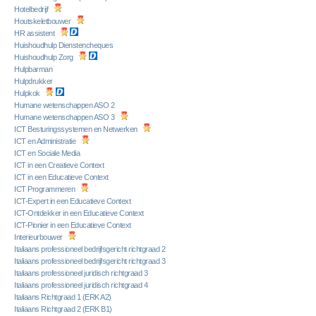
Hotelbedrijf
Houtskeletbouwer
HR assistent
Huishoudhulp Dienstencheques
Huishoudhulp Zorg
Hulpbarman
Hulpdrukker
Hulpkok
Humane wetenschappen ASO 2
Humane wetenschappen ASO 3
ICT Besturingssystemen en Netwerken
ICT en Administratie
ICT en Sociale Media
ICT in een Creatieve Context
ICT in een Educatieve Context
ICT Programmeren
ICT-Expert in een Educatieve Context
ICT-Ontdekker in een Educatieve Context
ICT-Pionier in een Educatieve Context
Interieurbouwer
Italiaans professioneel bedrijfsgericht richtgraad 2
Italiaans professioneel bedrijfsgericht richtgraad 3
Italiaans professioneel juridisch richtgraad 3
Italiaans professioneel juridisch richtgraad 4
Italiaans Richtgraad 1 (ERK A2)
Italiaans Richtgraad 2 (ERK B1)