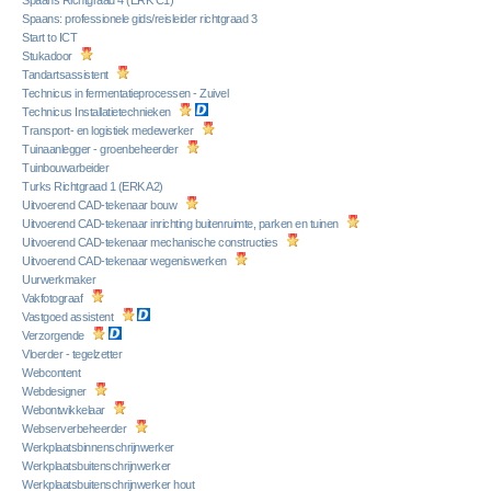
Spaans: professionele gids/reisleider richtgraad 3
Start to ICT
Stukadoor
Tandartsassistent
Technicus in fermentatieprocessen - Zuivel
Technicus Installatietechnieken
Transport- en logistiek medewerker
Tuinaanlegger - groenbeheerder
Tuinbouwarbeider
Turks Richtgraad 1 (ERK A2)
Uitvoerend CAD-tekenaar bouw
Uitvoerend CAD-tekenaar inrichting buitenruimte, parken en tuinen
Uitvoerend CAD-tekenaar mechanische constructies
Uitvoerend CAD-tekenaar wegeniswerken
Uurwerkmaker
Vakfotograaf
Vastgoed assistent
Verzorgende
Vloerder - tegelzetter
Webcontent
Webdesigner
Webontwikkelaar
Webserverbeheerder
Werkplaatsbinnenschrijnwerker
Werkplaatsbuitenschrijnwerker
Werkplaatsbuitenschrijnwerker hout