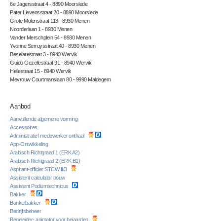
6e Jagersstraat 4 - 8890 Moorslede
Pater Lievensstraat 20 - 8890 Moorslede
Grote Molenstraat 113 - 8930 Menen
Noorderlaan 1 - 8930 Menen
Vander Merschplein 54 - 8930 Menen
Yvonne Serruysstraat 40 - 8930 Menen
Beselarestraat 3 - 8940 Wervik
Guido Gezellestraat 91 - 8940 Wervik
Hellestraat 15 - 8940 Wervik
Mevrouw Courtmanslaan 80 - 9990 Maldegem
Aanbod
Aanvullende algemene vorming
Accessoires
Administratief medewerker onthaal
App-Ontwikkeling
Arabisch Richtgraad 1 (ERK A2)
Arabisch Richtgraad 2 (ERK B1)
Aspirant-officier STCW II/3
Assistent calculator bouw
Assistent Podiumtechnicus
Bakker
Banketbakker
Bedrijfsbeheer
Begeleider- animator voor bejaarden