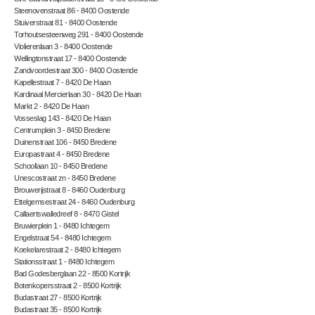
Steenovenstraat 86 - 8400 Oostende
Stuiverstraat 81 - 8400 Oostende
Torhoutsesteenweg 291 - 8400 Oostende
Violierenlaan 3 - 8400 Oostende
Wellingtonstraat 17 - 8400 Oostende
Zandvoordestraat 300 - 8400 Oostende
Kapellestraat 7 - 8420 De Haan
Kardinaal Mercierlaan 30 - 8420 De Haan
Markt 2 - 8420 De Haan
Vosseslag 143 - 8420 De Haan
Centrumplein 3 - 8450 Bredene
Duinenstraat 106 - 8450 Bredene
Europastraat 4 - 8450 Bredene
Schoollaan 10 - 8450 Bredene
Unescostraat zn - 8450 Bredene
Brouwerijstraat 8 - 8460 Oudenburg
Ettelgemsestraat 24 - 8460 Oudenburg
Callaertswalledreef 8 - 8470 Gistel
Bruwierplein 1 - 8480 Ichtegem
Engelstraat 54 - 8480 Ichtegem
Koekelarestraat 2 - 8480 Ichtegem
Stationsstraat 1 - 8480 Ichtegem
Bad Godesberglaan 22 - 8500 Kortrijk
Botenkopersstraat 2 - 8500 Kortrijk
Budastraat 27 - 8500 Kortrijk
Budastraat 35 - 8500 Kortrijk