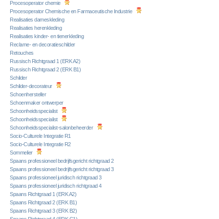
Procesoperator chemie
Procesoperator Chemische en Farmaceutische Industrie
Realisaties dameskleding
Realisaties herenkleding
Realisaties kinder- en tienerkleding
Reclame- en decoratieschilder
Retouches
Russisch Richtgraad 1 (ERK A2)
Russisch Richtgraad 2 (ERK B1)
Schilder
Schilder-decorateur
Schoenhersteller
Schoenmaker ontwerper
Schoonheidsspecialist
Schoonheidsspecialist
Schoonheidsspecialist-salonbeheerder
Socio-Culturele Integratie R1
Socio-Culturele Integratie R2
Sommelier
Spaans professioneel bedrijfsgericht richtgraad 2
Spaans professioneel bedrijfsgericht richtgraad 3
Spaans professioneel juridisch richtgraad 3
Spaans professioneel juridisch richtgraad 4
Spaans Richtgraad 1 (ERK A2)
Spaans Richtgraad 2 (ERK B1)
Spaans Richtgraad 3 (ERK B2)
Spaans Richtgraad 4 (ERK C1)