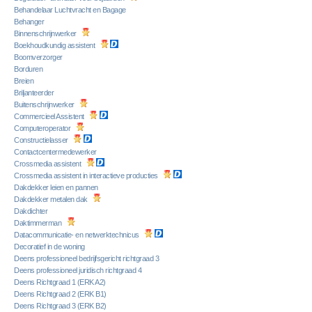
Behandelaar Luchtvracht en Bagage
Behanger
Binnenschrijnwerker
Boekhoudkundig assistent
Boomverzorger
Borduren
Breien
Briljanteerder
Buitenschrijnwerker
Commercieel Assistent
Computeroperator
Constructielasser
Contactcentermedewerker
Crossmedia assistent
Crossmedia assistent in interactieve producties
Dakdekker leien en pannen
Dakdekker metalen dak
Dakdichter
Daktimmerman
Datacommunicatie- en netwerktechnicus
Decoratief in de woning
Deens professioneel bedrijfsgericht richtgraad 3
Deens professioneel juridisch richtgraad 4
Deens Richtgraad 1 (ERK A2)
Deens Richtgraad 2 (ERK B1)
Deens Richtgraad 3 (ERK B2)