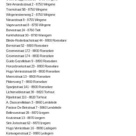
Sint-Amandsstraat 2 - 8750 Wingene
Tramstraat 5B - 8750 Wingene
Wingenesteenweg 2 - 8750 Wingene
Nieuwstraat 8 - 8755 Wingene
Vagevuurstraat 8 - 8755 Wingene
Bonestraat 24 - 8760 Tielt
Kerkhofstraat 30 - 8790 Waregem
Blinde-Rodenbachstraat 44 - 8800 Roeselare
Bornstraat 52 - 8800 Roeselare
Groenestraat 172 - 8800 Roeselare
Groenestraat 174 - 8800 Roeselare
Guido Gezellelaan 9 - 8800 Roeselare
Honzebroekstraat 23 - 8800 Roeselare
Hugo Verrieststraat 68 - 8800 Roeselare
Meersstraat 13 - 8800 Roeselare
Pildersweg 7 - 8800 Roeselare
Spanjestraat 141 - 8800 Roeselare
Lichterveldestraat 39 - 8820 Torhout
Rijselstraat 110 - 8820 Torhout
A. Dassonvillelaan 3 - 8860 Lendelede
Pastoor De Beirstraat 7 - 8860 Lendelede
Bellevuestraat 28 - 8870 Izegem
Kruisstraat 13 - 8870 Izegem
Sint-Jorisstraat 62 - 8870 Izegem
Hugo Verriestlaan 16 - 8880 Ledegem
Kortwagenstraat 2 - 8880 Ledegem