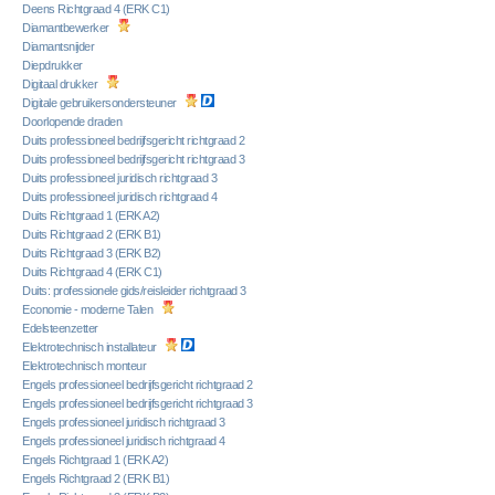
Deens Richtgraad 4 (ERK C1)
Diamantbewerker
Diamantsnijder
Diepdrukker
Digitaal drukker
Digitale gebruikersondersteuner
Doorlopende draden
Duits professioneel bedrijfsgericht richtgraad 2
Duits professioneel bedrijfsgericht richtgraad 3
Duits professioneel juridisch richtgraad 3
Duits professioneel juridisch richtgraad 4
Duits Richtgraad 1 (ERK A2)
Duits Richtgraad 2 (ERK B1)
Duits Richtgraad 3 (ERK B2)
Duits Richtgraad 4 (ERK C1)
Duits: professionele gids/reisleider richtgraad 3
Economie - moderne Talen
Edelsteenzetter
Elektrotechnisch installateur
Elektrotechnisch monteur
Engels professioneel bedrijfsgericht richtgraad 2
Engels professioneel bedrijfsgericht richtgraad 3
Engels professioneel juridisch richtgraad 3
Engels professioneel juridisch richtgraad 4
Engels Richtgraad 1 (ERK A2)
Engels Richtgraad 2 (ERK B1)