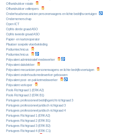
Offsetdrukker rotatie
Offsetdrukker vellenpers
Onderhoudsmecanicien personenwagens en lichte bedrijfsvoertuigen
Ondernemerschap
Open ICT
Opfris derde graad ASO
Opfris tweede graad ASO
Papier- en kartonoperator
Plaatser soepele vloerbekleding
Podiumtechnicus
Podiumtechnicus
Polyvalent administratief medewerker
Polyvalent dakdekker
Polyvalent mecanicien personenwagens en lichte bedrijfsvoertuigen
Polyvalent onderhoudsmedewerker gebouwen
Polyvalent post- en pakketmedewerker
Polyvalent verkoper
Pools Richtgraad 1 (ERK A2)
Pools Richtgraad 2 (ERK B1)
Portugees professioneel bedrijfsgericht richtgraad 3
Portugees professioneel juridisch richtgraad 3
Portugees professioneel juridisch richtgraad 4
Portugees Richtgraad 1 (ERK A2)
Portugees Richtgraad 2 (ERK B1)
Portugees Richtgraad 3 (ERK B2)
Portugees Richtgraad 4 (ERK C1)