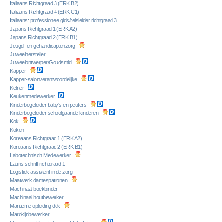
Italiaans Richtgraad 3 (ERK B2)
Italiaans Richtgraad 4 (ERK C1)
Italiaans: professionele gids/reisleider richtgraad 3
Japans Richtgraad 1 (ERK A2)
Japans Richtgraad 2 (ERK B1)
Jeugd- en gehandicaptenzorg
Juweelhersteller
Juweelontwerper/Goudsmid
Kapper
Kapper-salonverantwoordelijke
Kelner
Keukenmedewerker
Kinderbegeleider baby's en peuters
Kinderbegeleider schoolgaande kinderen
Kok
Koken
Koreaans Richtgraad 1 (ERK A2)
Koreaans Richtgraad 2 (ERK B1)
Labotechnisch Medewerker
Latijns schrift richtgraad 1
Logistiek assistent in de zorg
Maatwerk damespatronen
Machinaal boekbinder
Machinaal houtbewerker
Maritieme opleiding dek
Marokijnbewerker