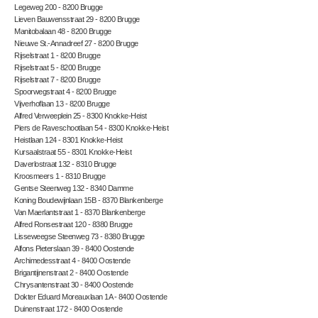
Legeweg 200 - 8200 Brugge
Lieven Bauwensstraat 29 - 8200 Brugge
Manitobalaan 48 - 8200 Brugge
Nieuwe St.-Annadreef 27 - 8200 Brugge
Rijselstraat 1 - 8200 Brugge
Rijselstraat 5 - 8200 Brugge
Rijselstraat 7 - 8200 Brugge
Spoorwegstraat 4 - 8200 Brugge
Vijverhoflaan 13 - 8200 Brugge
Alfred Verweeplein 25 - 8300 Knokke-Heist
Piers de Raveschootlaan 54 - 8300 Knokke-Heist
Heistlaan 124 - 8301 Knokke-Heist
Kursaalstraat 55 - 8301 Knokke-Heist
Daverlostraat 132 - 8310 Brugge
Kroosmeers 1 - 8310 Brugge
Gentse Steenweg 132 - 8340 Damme
Koning Boudewijnlaan 15B - 8370 Blankenberge
Van Maerlantstraat 1 - 8370 Blankenberge
Alfred Ronsestraat 120 - 8380 Brugge
Lisseweegse Steenweg 73 - 8380 Brugge
Alfons Pieterslaan 39 - 8400 Oostende
Archimedesstraat 4 - 8400 Oostende
Brigantijnenstraat 2 - 8400 Oostende
Chrysantenstraat 30 - 8400 Oostende
Dokter Eduard Moreauxlaan 1A - 8400 Oostende
Duinenstraat 172 - 8400 Oostende