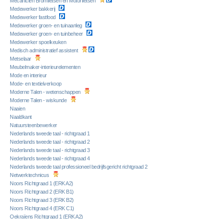
Mecanicien Bromfietsen en Motorfietsen
Medewerker bakkerij
Medewerker fastfood
Medewerker groen- en tuinaanleg
Medewerker groen- en tuinbeheer
Medewerker spoelkeuken
Medisch administratief assistent
Metselaar
Meubelmaker-interieurelementen
Mode en interieur
Mode- en textielverkoop
Moderne Talen - wetenschappen
Moderne Talen - wiskunde
Naaien
Naaldkant
Natuursteenbewerker
Nederlands tweede taal - richtgraad 1
Nederlands tweede taal - richtgraad 2
Nederlands tweede taal - richtgraad 3
Nederlands tweede taal - richtgraad 4
Nederlands tweede taal professioneel bedrijfsgericht richtgraad 2
Netwerktechnicus
Noors Richtgraad 1 (ERK A2)
Noors Richtgraad 2 (ERK B1)
Noors Richtgraad 3 (ERK B2)
Noors Richtgraad 4 (ERK C1)
Oekraïens Richtgraad 1 (ERK A2)