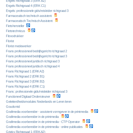
Engels Richtgraad 3 (ERK B2)
Engels Richtgraad 4 (ERK C1)
Engels: professionele gids/reisleider richtgraad 3
Farmaceutisch technisch assistent
Farmaceutisch Technisch Assistent
Fietshersteller
Fietstechnicus
Flexodrukker
Florist
Florist medewerker
Frans professioneel bedrijfsgericht richtgraad 2
Frans professioneel bedrijfsgericht richtgraad 3
Frans professioneel juridisch richtgraad 3
Frans professioneel juridisch richtgraad 4
Frans Richtgraad 1 (ERK A2)
Frans Richtgraad 2 (ERK B1)
Frans Richtgraad 3 (ERK B2)
Frans Richtgraad 4 (ERK C1)
Frans: professionele gids/reisleider richtgraad 3
Functioneel Digitaal Ondersteuner
Geletterdheidsmodules Nederlands en Leren leren
Goudsmid
Grafimedia voorbereider - assistent vormgever in de printmedia
Grafimedia voorbereider in de printmedia
Grafimedia voorbereider in de printmedia - CTP Operator
Grafimedia voorbereider in de printmedia - online publicaties
Grieks Richtgraad 1 (ERK A2)