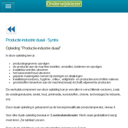
Productie-industrie duaal - Syntra
Opleiding "Productie-industrie duaal"
In deze opleiding leer je:
productiegegevens opvolgen
de productie aan de machine instellen, omstellen, bedienen en opvolgen
kwaliteitscontroles uitvoeren
het basisonderhoud uitvoeren
gepaste maatregelen nemen bij storingen en afwijkingen
kwaliteitsprocedures, hygiëne-, milieu-, veiligheids- en productievoorschriften naleven
grondstoffen bewerken aan de machine(straat) tot (half) afgewerkte producten
De werkplekcomponent van deze opleiding kan je vervullen in verschillende sectoren, zoals
de voedingsindustrie, textiel, hout, printmedia, kunststoffen, chemie, technologische industrie,
enz.
Deze duale opleiding is gebaseerd op de beroepskwalificatie
productieoperator, niveau 4.
Voor elke duale opleiding bestaat er
1 curriculumdossier
. Hierin staat gedetailleerd wat jij
moet leren. Zie tabblad Lessen.