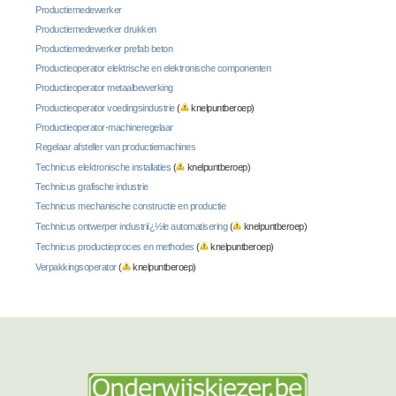
Productiemedewerker
Productiemedewerker drukken
Productiemedewerker prefab beton
Productieoperator elektrische en elektronische componenten
Productieoperator metaalbewerking
Productieoperator voedingsindustrie
(
knelpuntberoep)
Productieoperator-machineregelaar
Regelaar afsteller van productiemachines
Technicus elektronische installaties
(
knelpuntberoep)
Technicus grafische industrie
Technicus mechanische constructie en productie
Technicus ontwerper industriï¿½le automatisering
(
knelpuntberoep)
Technicus productieproces en methodes
(
knelpuntberoep)
Verpakkingsoperator
(
knelpuntberoep)