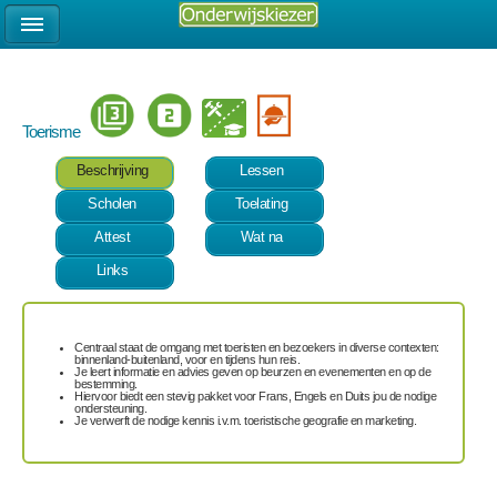
Toerisme
Beschrijving
Lessen
Scholen
Toelating
Attest
Wat na
Links
Centraal staat de omgang met toeristen en bezoekers in diverse contexten:
binnenland-buitenland, voor en tijdens hun reis.
Je leert informatie en advies geven op beurzen en evenementen en op de
bestemming.
Hiervoor biedt een stevig pakket voor Frans, Engels en Duits jou de nodige
ondersteuning.
Je verwerft de nodige kennis i.v.m. toeristische geografie en marketing.