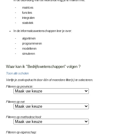
- matrices
- functies
- integralen
- statistiek
In de informaticawetenschappen leer je over:
- algoritmen
- programmeren
- modelleren
- simuleren
Waar kan ik "Bedrijfswetenschappen" volgen ?
Toon alle scholen
Verfijn je zoekopdracht door één of meerdere filter(s) te selecteren.
Filteren op provincie:
Filteren op net
Filteren op methodeschool:
Filteren op eigenschap: