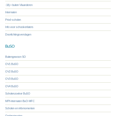
-18j + buiten Vlaanderen
Internaten
Privé-scholen
Info voor schoolverlaters
Doorlichtingsverslagen
BuSO
Buitengewoon SO
OV1 BuSO
OV2 BuSO
OV3 BuSO
OV4 BuSO
Scholenzoeker BuSO
MPI-internaten BuO-MFC
Scholen en infomomenten
Ondersteuning