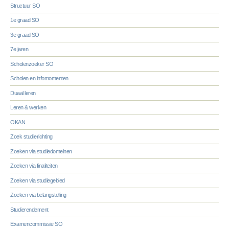
Structuur SO
1e graad SO
3e graad SO
7e jaren
Scholenzoeker SO
Scholen en infomomenten
Duaal leren
Leren & werken
OKAN
Zoek studierichting
Zoeken via studiedomeinen
Zoeken via finaliteiten
Zoeken via studiegebied
Zoeken via belangstelling
Studierendement
Examencommissie SO