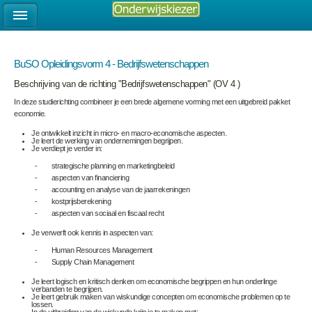
BuSO Opleidingsvorm 4 - Bedrijfswetenschappen
Beschrijving van de richting "Bedrijfswetenschappen" (OV 4 )
In deze studierichting combineer je een brede algemene vorming met een uitgebreid pakket
economie.
Je ontwikkelt inzicht in micro- en macro-economische aspecten.
Je leert de werking van ondernemingen begrijpen.
Je verdiept je verder in:
- strategische planning en marketingbeleid
- aspecten van financiering
- accounting en analyse van de jaarrekeningen
- kostprijsberekening
- aspecten van sociaal en fiscaal recht
Je verwerft ook kennis in aspecten van:
- Human Resources Management
- Supply Chain Management
Je leert logisch en kritisch denken om economische begrippen en hun onderlinge
verbanden te begrijpen.
Je leert gebruik maken van wiskundige concepten om economische problemen op te
lossen.
In de uitbreiding van de wiskunde krijg je te maken met: