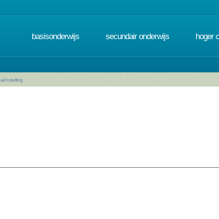
basisonderwijs
secundair onderwijs
hoger 
ail instelling