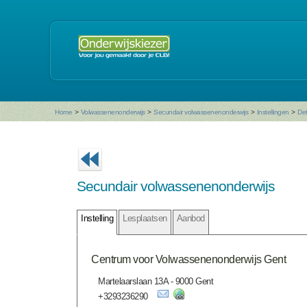
Home
>
Volwassenenonderwijs
>
Secundair volwassenenonderwijs
>
Instellingen
>
Det
Secundair volwassenenonderwijs
Instelling
Lesplaatsen
Aanbod
Centrum voor Volwassenenonderwijs Gent
Martelaarslaan 13A - 9000 Gent
+3293236290