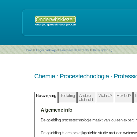
Home
>
Hoger onderwijs
>
Professionele bachelor
>
Detail opleiding
Chemie : Procestechnologie - Professi
Beschrijving
Toelating
Andere
Wat na?
Flexibel?
I
afst.richt.
Algemene info
De opleiding procestechnologie maakt van jou een expert i
De opleiding is een praktijkgerichte studie met een weten