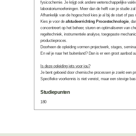
fysicochemie. Je krijgt ook andere wetenschappelijke vakken 
laboratoriumoefeningen. Meer dan de helft van je studie zal
Afhankelijk van de hogeschool kies je al bij de start of pa
Kies je voor de
afstudeerrichting Procestechnologie
, da
concentreert op het beheer, sturen en optimaliseren van c
regeltechniek, instrumentele analyse, toegepaste mechanica 
productieproces.
Doorheen de opleiding vormen projectwerk, stages, seminari
En wil je naar het buitenland? Dan is er een groot aanbod a
Is deze opleiding iets voor jou?
Je bent geboeid door chemische processen je zoekt een prak
Specifieke voorkennis is niet vereist, maar een stevige b
Studiepunten
180