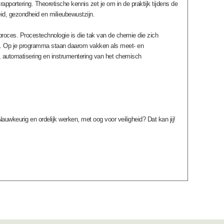
apportering. Theoretische kennis zet je om in de praktijk tijdens de
eid, gezondheid en milieubewustzijn.
eproces. Procestechnologie is die tak van de chemie die zich
ten. Op je programma staan daarom vakken als meet- en
en, automatisering en instrumentering van het chemisch
uwkeurig en ordelijk werken, met oog voor veiligheid? Dat kan jij!