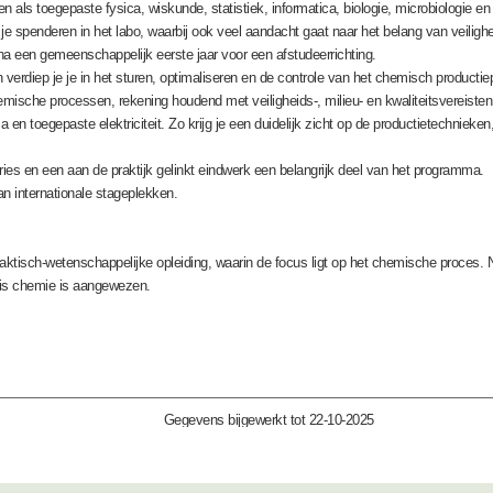
als toegepaste fysica, wiskunde, statistiek, informatica, biologie, microbiologie en r
 je spenderen in het labo, waarbij ook veel aandacht gaat naar het belang van veiligh
s na een gemeenschappelijk eerste jaar voor een afstudeerrichting.
n verdiep je je in het sturen, optimaliseren en de controle van het chemisch producti
hemische processen, rekening houdend met veiligheids-, milieu- en kwaliteitsvereis
en toegepaste elektriciteit. Zo krijg je een duidelijk zicht op de productietechniek
es en een aan de praktijk gelinkt eindwerk een belangrijk deel van het programma.
an internationale stageplekken.
tisch-wetenschappelijke opleiding, waarin de focus ligt op het chemische proces. Na
asis chemie is aangewezen.
Gegevens bijgewerkt tot 22-10-2025