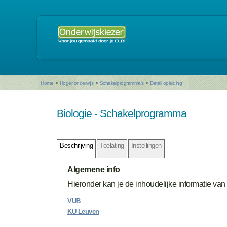
Home
>
Hoger onderwijs
>
Schakelprogramma's
>
Detail opleiding
Biologie - Schakelprogramma
Beschrijving
Toelating
Instellingen
Algemene info
Hieronder kan je de inhoudelijke informatie van 
VUB
KU Leuven