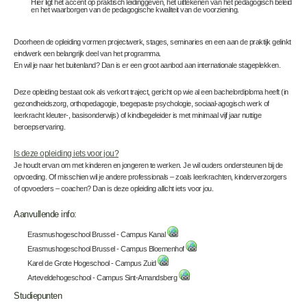
Hier ligt het accent op praktisch leidinggeven, het uittekenen van het pedagogisch beleid
en het waarborgen van de pedagogische kwaliteit van de voorziening.
Doorheen de opleiding vormen projectwerk, stages, seminaries en een aan de praktijk gelinkt
eindwerk een belangrijk deel van het programma.
En wil je naar het buitenland? Dan is er een groot aanbod aan internationale stageplekken.
Deze opleiding bestaat ook als verkort traject, gericht op wie al een bachelordiploma heeft (in
gezondheidszorg, orthopedagogie, toegepaste psychologie, sociaal-agogisch werk of
leerkracht kleuter-, basisonderwijs) of kindbegeleider is met minimaal vijf jaar nuttige
beroepservaring.
Is deze opleiding iets voor jou?
Je houdt ervan om met kinderen en jongeren te werken. Je wil ouders ondersteunen bij de
opvoeding. Of misschien wil je andere professionals – zoals leerkrachten, kinderverzorgers
of opvoeders – coachen? Dan is deze opleiding allicht iets voor jou.
Aanvullende info:
Erasmushogeschool Brussel - Campus Kanal
Erasmushogeschool Brussel - Campus Bloemenhof
Karel de Grote Hogeschool - Campus Zuid
Arteveldehogeschool - Campus Sint-Amandsberg
Studiepunten