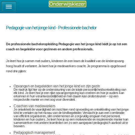
Pedagogie van het jonge kind - Professionele bachelor
De professionele bacheloropleiding Pedagogie van het jonge kind leidt je op tot een
coach en begeleider voor gezinnen en andere professionals.
Je leert hoe je samen met ouders, kinderen én een team de kwaliteit van de kinderopvang
hoog houdt of verbetert. Je leert hoe je medewerkers coacht. Je programma is opgebouwd
rond drie pijlers:
Opvangen en begeleiden van het jonge kind en zijn gezin
De nadruk ligt hier op de ondersteuning van de totale persoonlijkheidsontwikkeling van
elk kind. Je leert hoe je een rijke opvangomgeving kan creëren en hoe je ouders kan
erkennen in hun verantwoordelijkheid en hen daarin kan ondersteunen – op een
respectvolle manier en met oog voor diversiteit.
Coachen van medewerkers
Je ontwikkelt de vaardigheid om inzichten rond opvoeding en ontwikkeling van het jonge
kind te vertalen op het niveau van de kindbegeleider. Verwacht je aan een combinatie
van efficiënt organiseren, slim ondernemen en zorgvuldig omgaan met personeel,
kinderen en hun ouders. Je leert hoe je op een motiverende en inspirerende manier kan
samenwerken met andere teamleden om zo een aangepast pedagogisch aanbod uit te
bouwen.
Pedagogisch management