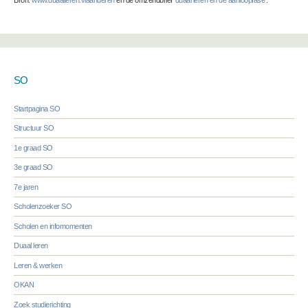
Bron:
www.duaalleren.vlaanderen
en de omzendbrief ‘
duaal leren en de aanloopfase
’.
SO
Startpagina SO
Structuur SO
1e graad SO
3e graad SO
7e jaren
Scholenzoeker SO
Scholen en infomomenten
Duaal leren
Leren & werken
OKAN
Zoek studierichting