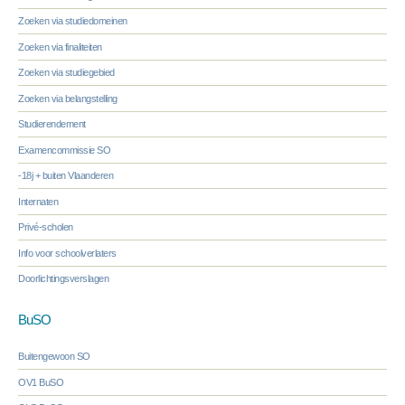
Zoeken via studiedomeinen
Zoeken via finaliteiten
Zoeken via studiegebied
Zoeken via belangstelling
Studierendement
Examencommissie SO
-18j + buiten Vlaanderen
Internaten
Privé-scholen
Info voor schoolverlaters
Doorlichtingsverslagen
BuSO
Buitengewoon SO
OV1 BuSO