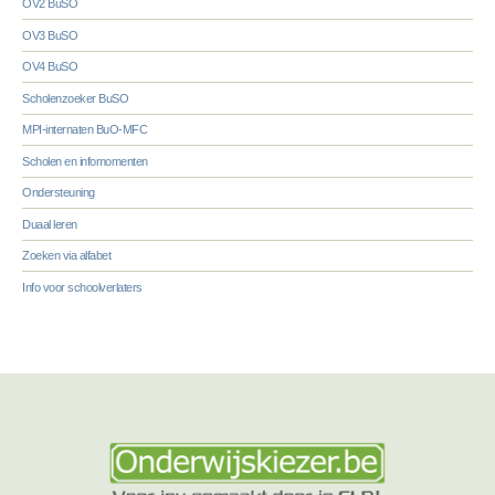
OV2 BuSO
OV3 BuSO
OV4 BuSO
Scholenzoeker BuSO
MPI-internaten BuO-MFC
Scholen en infomomenten
Ondersteuning
Duaal leren
Zoeken via alfabet
Info voor schoolverlaters