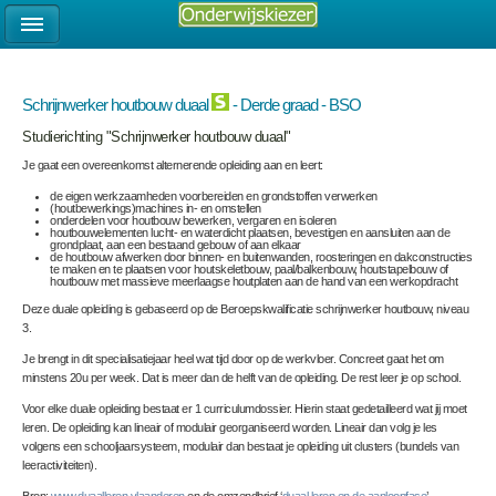
Schrijnwerker houtbouw duaal
- Derde graad - BSO
Studierichting "Schrijnwerker houtbouw duaal"
Je gaat een overeenkomst alternerende opleiding aan en leert:
de eigen werkzaamheden voorbereiden en grondstoffen verwerken
(houtbewerkings)machines in- en omstellen
onderdelen voor houtbouw bewerken, vergaren en isoleren
houtbouwelementen lucht- en waterdicht plaatsen, bevestigen en aansluiten aan de
grondplaat, aan een bestaand gebouw of aan elkaar
de houtbouw afwerken door binnen- en buitenwanden, roosteringen en dakconstructies
te maken en te plaatsen voor houtskeletbouw, paal/balkenbouw, houtstapelbouw of
houtbouw met massieve meerlaagse houtplaten aan de hand van een werkopdracht
Deze duale opleiding is gebaseerd op de
Beroepskwalificatie schrijnwerker houtbouw, niveau
3.
Je brengt in dit specialisatiejaar heel wat tijd door op de werkvloer. Concreet gaat het om
minstens 20u per week. Dat is meer dan de helft van de opleiding. De rest leer je op school.
Voor elke duale opleiding bestaat er 1 curriculumdossier. Hierin staat gedetailleerd wat jij moet
leren. De opleiding kan lineair of modulair georganiseerd worden. Lineair dan volg je les
volgens een schooljaarsysteem, modulair dan bestaat je opleiding uit clusters (bundels van
leeractiviteiten).