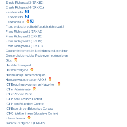
Engels Richtgraad 3 (ERK B2)
Engels Richtgraad 4 (ERK C1)
Fietshersteller
Fietshersteller
Fietstechnicus
Frans professioneel bedrijfsgericht richtgraad 2
Frans Richtgraad 1 (ERK A2)
Frans Richtgraad 2 (ERK B1)
Frans Richtgraad 3 (ERK B2)
Frans Richtgraad 4 (ERK C1)
Geletterdheidsmodules Nederlands en Leren leren
Geletterdheidsmodules Regie over het eigen leren
Gids
Hersteller bruingoed
Hersteller witgoed
Huishoudhulp Dienstencheques
Humane wetenschappen ASO 3
ICT Besturingssystemen en Netwerken
ICT en Administratie
ICT en Sociale Media
ICT in een Creatieve Context
ICT in een Educatieve Context
ICT-Expert in een Educatieve Context
ICT-Ontdekker in een Educatieve Context
Interieurbouwer
Italiaans Richtgraad 1 (ERK A2)