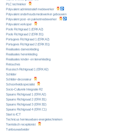
PLC technieker
Polyvalent administratief medewerker
Polyvalent onderhoudsmedewerker gebouwen
Polyvalent post- en pakketmedewerker
Polyvalent verkoper
Pools Richtgraad 1 (ERK A2)
Pools Richtgraad 2 (ERK B1)
Portugees Richtgraad 1 (ERK A2)
Portugees Richtgraad 2 (ERK B1)
Realisaties dameskleding
Realisaties herenkleding
Realisaties kinder- en tienerkleding
Retouches
Russisch Richtgraad 1 (ERK A2)
Schilder
Schilder-decorateur
Schoonheidsspecialist
Socio-Culturele Integratie R2
Spaans Richtgraad 1 (ERK A2)
Spaans Richtgraad 2 (ERK B1)
Spaans Richtgraad 3 (ERK B2)
Spaans Richtgraad 4 (ERK C1)
Start to ICT
Technicus hernieuwbare energietechnieken
Toeristisch receptionist
Tuinbouwarbeider