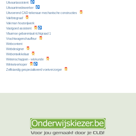
Uitvaartassistent
Uitvaartmedewerker
Uitvoerend CAD-tekenaar mechanische constructies
Vakfotograaf
Vakman houtsnijwerk
Vastgoed assistent
Vlaamse gebarentaal richtgraad 1
Vrachtwagenchauffeur
Webcontent
Webdesigner
Webontwikkelaar
Wetenschappen - wiskunde
Winkelverkoper
Zelfstandig gespecialiseerd voetverzorger