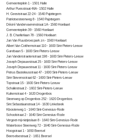
Gemeenteplein 1 - 1501 Halle
Arthur Puesstraat 46A - 1502 Halle
H. Geeststraat 22-24 - 1540 Pajottegem
Patriotsesteenweg 8 - 1540 Pajottegem
Désiré Vandervaerenstraat 1A - 1560 Hoeilaart
Gemeenteplein 39 - 1560 Hoeilaart
J. B. Charlierlaan 78 - 1560 Hoeilaart
Jan Van Ruusbroecpark zn - 1560 Hoeilaart
Albert Van Cotthemstraat 110 - 1600 Sint-Pieters-Leeuw
Garebaan 5 - 1600 Sint-Pieters-Leeuw
Jan Vanderstraetenstraat 198 - 1600 Sint-Pieters-Leeuw
Joseph Depauwstraat 25 - 1600 Sint-Pieters-Leeuw
Joseph Depauwstraat 11 - 1600 Sint-Pieters-Leeuw
Petrus Basteleusstraat 47 - 1600 Sint-Pieters-Leeuw
Sint-Stevensstraat 62 - 1600 Sint-Pieters-Leeuw
Topstraat 15 - 1600 Sint-Pieters-Leeuw
Schaliestraat 2 - 1602 Sint-Pieters-Leeuw
Kuikenstraat 4 - 1620 Drogenbos
Steenweg op Drogenbos 252 - 1620 Drogenbos
Sint Sebastiaanstraat 14 - 1630 Linkebeek
Kloosterweg 1 - 1640 Sint-Genesius-Rode
Schoolstraat 2 - 1640 Sint-Genesius-Rode
Vergeet-mij-nietjeslaan 8 - 1640 Sint-Genesius-Rode
Waterloose Steenweg 72 - 1640 Sint-Genesius-Rode
Hoogstraat 1 - 1650 Beersel
Beerselsestraat 2 - 1651 Beersel