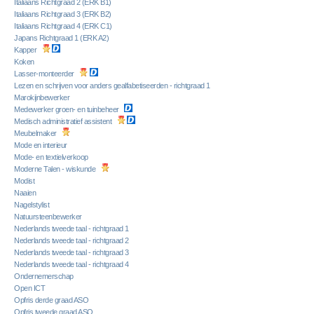
Italiaans Richtgraad 2 (ERK B1)
Italiaans Richtgraad 3 (ERK B2)
Italiaans Richtgraad 4 (ERK C1)
Japans Richtgraad 1 (ERK A2)
Kapper
Koken
Lasser-monteerder
Lezen en schrijven voor anders gealfabetiseerden - richtgraad 1
Marokijnbewerker
Medewerker groen- en tuinbeheer
Medisch administratief assistent
Meubelmaker
Mode en interieur
Mode- en textielverkoop
Moderne Talen - wiskunde
Modist
Naaien
Nagelstylist
Natuursteenbewerker
Nederlands tweede taal - richtgraad 1
Nederlands tweede taal - richtgraad 2
Nederlands tweede taal - richtgraad 3
Nederlands tweede taal - richtgraad 4
Ondernemerschap
Open ICT
Opfris derde graad ASO
Opfris tweede graad ASO