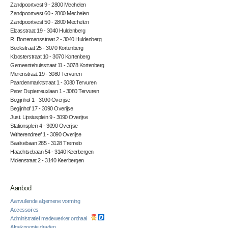
Zandpoortvest 9 - 2800 Mechelen
Zandpoortvest 60 - 2800 Mechelen
Zandpoortvest 50 - 2800 Mechelen
Elzasstraat 19 - 3040 Huldenberg
R. Borremansstraat 2 - 3040 Huldenberg
Beekstraat 25 - 3070 Kortenberg
Kloosterstraat 10 - 3070 Kortenberg
Gemeentehuisstraat 11 - 3078 Kortenberg
Merenstraat 19 - 3080 Tervuren
Paardenmarktstraat 1 - 3080 Tervuren
Pater Dupierreuxlaan 1 - 3080 Tervuren
Begijnhof 1 - 3090 Overijse
Begijnhof 17 - 3090 Overijse
Just. Lipsiusplein 9 - 3090 Overijse
Stationsplein 4 - 3090 Overijse
Witherendreef 1 - 3090 Overijse
Baalsebaan 285 - 3128 Tremelo
Haachtsebaan 54 - 3140 Keerbergen
Molenstraat 2 - 3140 Keerbergen
Aanbod
Aanvullende algemene vorming
Accessoires
Administratief medewerker onthaal
Afgeknoopte draden