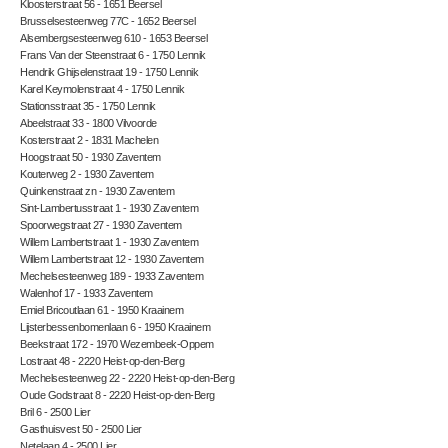
Kloosterstraat 56 - 1651 Beersel
Brusselsesteenweg 77C - 1652 Beersel
Alsembergsesteenweg 610 - 1653 Beersel
Frans Van der Steenstraat 6 - 1750 Lennik
Hendrik Ghijselenstraat 19 - 1750 Lennik
Karel Keymolenstraat 4 - 1750 Lennik
Stationsstraat 35 - 1750 Lennik
Abeelstraat 33 - 1800 Vilvoorde
Kosterstraat 2 - 1831 Machelen
Hoogstraat 50 - 1930 Zaventem
Kouterweg 2 - 1930 Zaventem
Quinkenstraat zn - 1930 Zaventem
Sint-Lambertusstraat 1 - 1930 Zaventem
Spoorwegstraat 27 - 1930 Zaventem
Willem Lambertstraat 1 - 1930 Zaventem
Willem Lambertstraat 12 - 1930 Zaventem
Mechelsesteenweg 189 - 1933 Zaventem
Walenhof 17 - 1933 Zaventem
Emiel Bricoutlaan 61 - 1950 Kraainem
Lijsterbessenbomenlaan 6 - 1950 Kraainem
Beekstraat 172 - 1970 Wezembeek-Oppem
Lostraat 48 - 2220 Heist-op-den-Berg
Mechelsesteenweg 22 - 2220 Heist-op-den-Berg
Oude Godstraat 8 - 2220 Heist-op-den-Berg
Bril 6 - 2500 Lier
Gasthuisvest 50 - 2500 Lier
Netelaan 4 - 2500 Lier