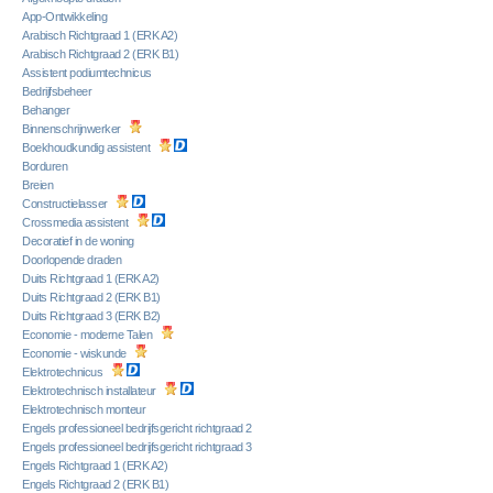
App-Ontwikkeling
Arabisch Richtgraad 1 (ERK A2)
Arabisch Richtgraad 2 (ERK B1)
Assistent podiumtechnicus
Bedrijfsbeheer
Behanger
Binnenschrijnwerker
Boekhoudkundig assistent
Borduren
Breien
Constructielasser
Crossmedia assistent
Decoratief in de woning
Doorlopende draden
Duits Richtgraad 1 (ERK A2)
Duits Richtgraad 2 (ERK B1)
Duits Richtgraad 3 (ERK B2)
Economie - moderne Talen
Economie - wiskunde
Elektrotechnicus
Elektrotechnisch installateur
Elektrotechnisch monteur
Engels professioneel bedrijfsgericht richtgraad 2
Engels professioneel bedrijfsgericht richtgraad 3
Engels Richtgraad 1 (ERK A2)
Engels Richtgraad 2 (ERK B1)