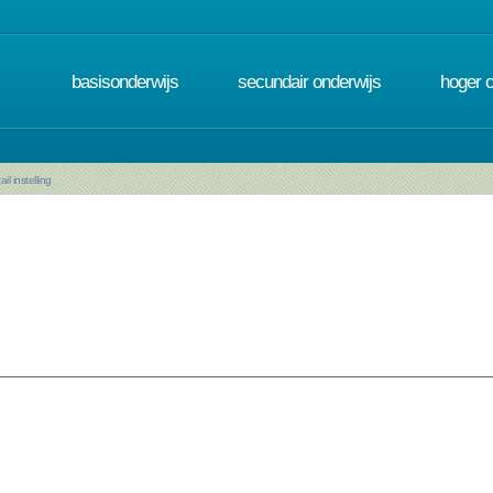
basisonderwijs
secundair onderwijs
hoger 
ail instelling