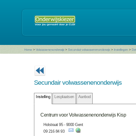
Home
>
Volwassenenonderwijs
>
Secundair volwassenenonderwijs
>
Instellingen
>
Det
Secundair volwassenenonderwijs
Instelling
Lesplaatsen
Aanbod
Centrum voor Volwassenenonderwijs Kisp
Holstraat 95 - 9000 Gent
09 216 84 93