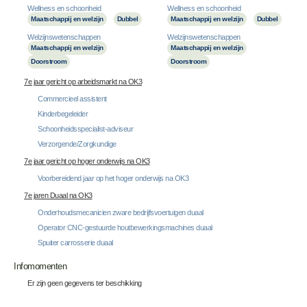
Wellness en schoonheid
Wellness en schoonheid
Maatschappij en welzijn
Dubbel
Maatschappij en welzijn
Dubbel
Welzijnswetenschappen
Welzijnswetenschappen
Maatschappij en welzijn
Maatschappij en welzijn
Doorstroom
Doorstroom
7e jaar gericht op arbeidsmarkt na OK3
Commercieel assistent
Kinderbegeleider
Schoonheidsspecialist-adviseur
Verzorgende/Zorgkundige
7e jaar gericht op hoger onderwijs na OK3
Voorbereidend jaar op het hoger onderwijs na OK3
7e jaren Duaal na OK3
Onderhoudsmecanicien zware bedrijfsvoertuigen duaal
Operator CNC-gestuurde houtbewerkingsmachines duaal
Spuiter carrosserie duaal
Infomomenten
Er zijn geen gegevens ter beschikking