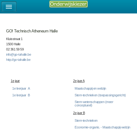
GO! Technisch Atheneum Halle
Kluisstraat 1
1500 Halle
02 361 59 59
info@go-tahalle.be
http://go-tahalle.be
1e jaar
2e jaar A
1e leerjaar A
Maatschappij en welzijn
1e leerjaar B
Stem-technieken (toepassingsgericht)
Stem-wetenschappen (meer
conceptueel)
2e jaar B
Stem-technieken
Economie-organis. - Maatschappij-welzijn