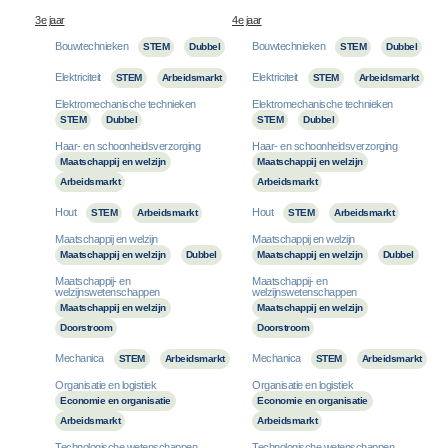
3e jaar
4e jaar
Bouwtechnieken
Bouwtechnieken
STEM
Dubbel
STEM
Dubbel
Elektriciteit
Elektriciteit
STEM
Arbeidsmarkt
STEM
Arbeidsmarkt
Elektromechanische technieken
Elektromechanische technieken
STEM
Dubbel
STEM
Dubbel
Haar- en schoonheidsverzorging
Haar- en schoonheidsverzorging
Maatschappij en welzijn
Maatschappij en welzijn
Arbeidsmarkt
Arbeidsmarkt
Hout
Hout
STEM
Arbeidsmarkt
STEM
Arbeidsmarkt
Maatschappij en welzijn
Maatschappij en welzijn
Maatschappij en welzijn
Dubbel
Maatschappij en welzijn
Dubbel
Maatschappij- en
Maatschappij- en
welzijnswetenschappen
welzijnswetenschappen
Maatschappij en welzijn
Maatschappij en welzijn
Doorstroom
Doorstroom
Mechanica
Mechanica
STEM
Arbeidsmarkt
STEM
Arbeidsmarkt
Organisatie en logistiek
Organisatie en logistiek
Economie en organisatie
Economie en organisatie
Arbeidsmarkt
Arbeidsmarkt
Technologische wetenschappen
Technologische wetenschappen