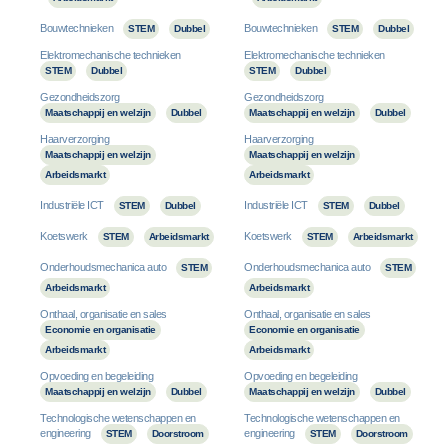
Bouwtechnieken
Bouwtechnieken
STEM
Dubbel
STEM
Dubbel
Elektromechanische technieken
Elektromechanische technieken
STEM
Dubbel
STEM
Dubbel
Gezondheidszorg
Gezondheidszorg
Maatschappij en welzijn
Dubbel
Maatschappij en welzijn
Dubbel
Haarverzorging
Haarverzorging
Maatschappij en welzijn
Maatschappij en welzijn
Arbeidsmarkt
Arbeidsmarkt
Industriële ICT
Industriële ICT
STEM
Dubbel
STEM
Dubbel
Koetswerk
Koetswerk
STEM
Arbeidsmarkt
STEM
Arbeidsmarkt
Onderhoudsmechanica auto
Onderhoudsmechanica auto
STEM
STEM
Arbeidsmarkt
Arbeidsmarkt
Onthaal, organisatie en sales
Onthaal, organisatie en sales
Economie en organisatie
Economie en organisatie
Arbeidsmarkt
Arbeidsmarkt
Opvoeding en begeleiding
Opvoeding en begeleiding
Maatschappij en welzijn
Dubbel
Maatschappij en welzijn
Dubbel
Technologische wetenschappen en
Technologische wetenschappen en
engineering
engineering
STEM
Doorstroom
STEM
Doorstroom