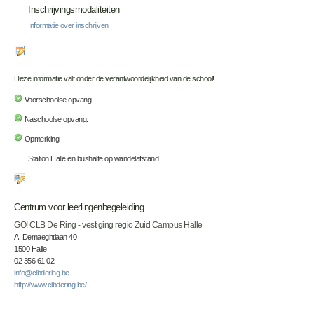
Inschrijvingsmodaliteiten
Informatie over inschrijven
Deze informatie valt onder de verantwoordelijkheid van de school!
Voorschoolse opvang.
Naschoolse opvang.
Opmerking
Station Halle en bushalte op wandelafstand
Centrum voor leerlingenbegeleiding
GO! CLB De Ring - vestiging regio Zuid Campus Halle
A. Demaeghtlaan 40
1500 Halle
02 356 61 02
info@clbdering.be
http://www.clbdering.be/