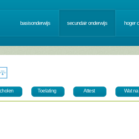
basisonderwijs
secundair onderwijs
hoger 
cholen
Toelating
Attest
Wat na