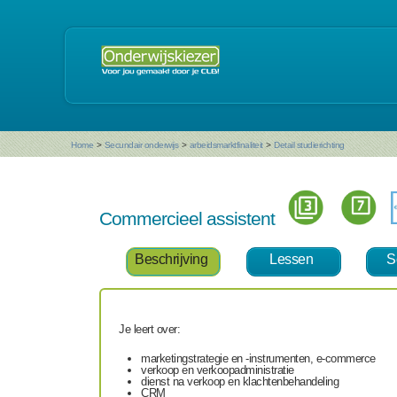
Home
>
Secundair onderwijs
>
arbeidsmarktfinaliteit
>
Detail studierichting
Commercieel assistent
Beschrijving
Lessen
S
Je leert over:
marketingstrategie en -instrumenten, e-commerce
verkoop en verkoopadministratie
dienst na verkoop en klachtenbehandeling
CRM