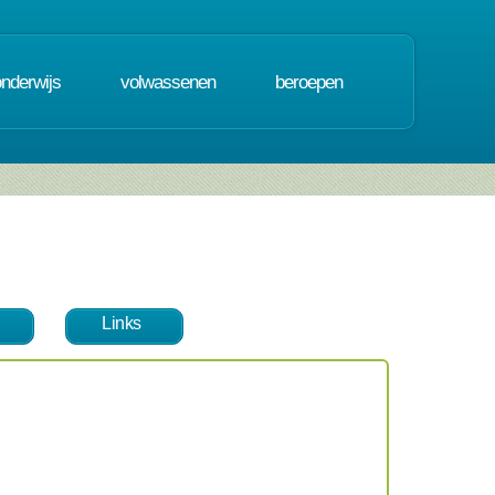
onderwijs
volwassenen
beroepen
Links