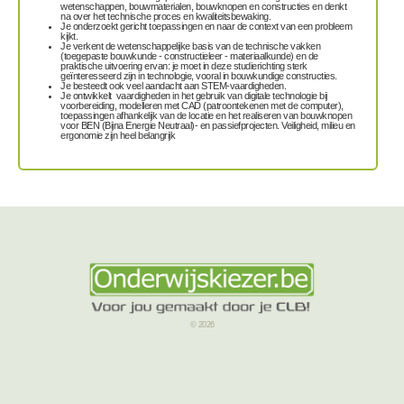
wetenschappen, bouwmaterialen, bouwknopen en constructies en denkt
na over het technische proces en kwaliteitsbewaking.
Je onderzoekt gericht toepassingen en naar de context van een probleem
kijkt.
Je verkent de wetenschappelijke basis van de technische vakken
(toegepaste bouwkunde - constructieleer - materiaalkunde) en de
praktische uitvoering ervan: je moet in deze studierichting sterk
geïnteresseerd zijn in technologie, vooral in bouwkundige constructies.
Je besteedt ook veel aandacht aan STEM-vaardigheden.
Je ontwikkelt vaardigheden in het gebruik van digitale technologie bij
voorbereiding, modelleren met CAD (patroontekenen met de computer),
toepassingen afhankelijk van de locatie en het realiseren van bouwknopen
voor BEN (Bijna Energie Neutraal)- en passiefprojecten. Veiligheid, milieu en
ergonomie zijn heel belangrijk
© 2026