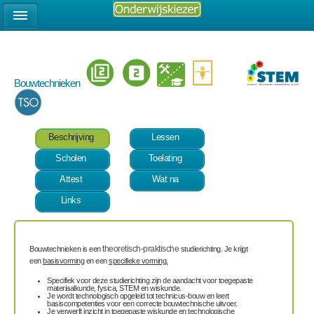
Bouwtechnieken
Beschrijving
Lessen
Scholen
Toelating
Attest
Wat na
Links
Bouwtechnieken is een
theoretisch-praktische
studierichting. Je krijgt
een
basisvorming
en een
specifieke vorming.
Specifiek voor deze studierichting zijn de aandacht voor toegepaste
materiaalkunde, fysica, STEM en wiskunde.
Je wordt technologisch opgeleid tot technicus-bouw en leert
basiscompetenties voor een correcte bouwtechnische uitvoer.
Je verwerft inzicht in toegepaste wiskunde en technologische