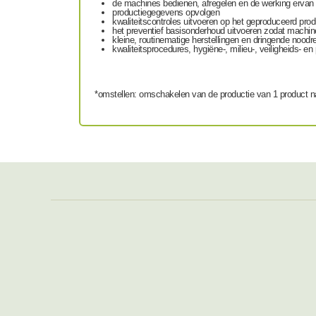
de machines bedienen, afregelen en de werking ervan
productiegegevens opvolgen
kwaliteitscontroles uitvoeren op het geproduceerd prod
het preventief basisonderhoud uitvoeren zodat machin
kleine, routinematige herstellingen en dringende noodr
kwaliteitsprocedures, hygiëne-, milieu-, veiligheids- e
*omstellen: omschakelen van de productie van 1 product na