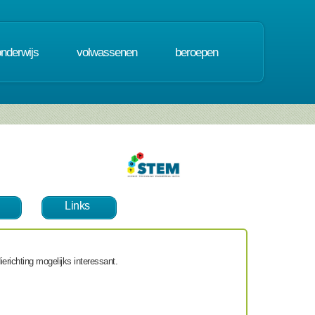
onderwijs
volwassenen
beroepen
Links
erichting mogelijks interessant.