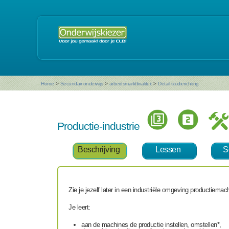
Home
>
Secundair onderwijs
>
arbeidsmarktfinaliteit
>
Detail studierichting
Productie-industrie
Beschrijving
Lessen
S
Zie je jezelf later in een industriële omgeving productiema
Je leert:
aan de machines de productie instellen, omstellen*,