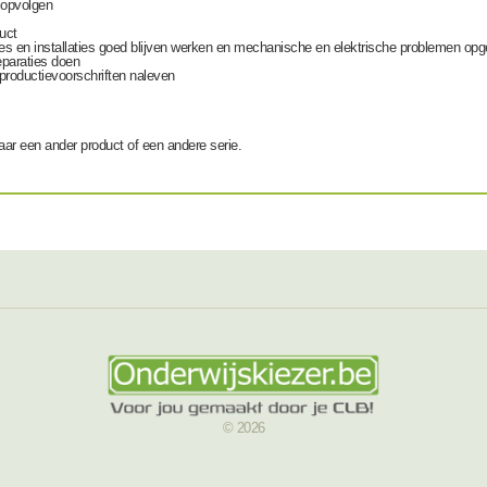
 opvolgen
uct
es en installaties goed blijven werken en mechanische en elektrische problemen op
eparaties doen
n productievoorschriften naleven
ar een ander product of een andere serie.
© 2026