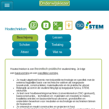
Houttechnieken
Beschrijving
Lessen
Scholen
Toelating
Attest
Wat na
Houttechnieken is een
theoretisch-praktische
studierichting. Je krijgt
een
basisvorming
en een
specifieke vorming.
Je maakt uitgebreid kennis met industriële technologie en specifiek met de
wetenschappelijke basis van technische vakken als toegepaste
bouwkunde, constructieleer, materiaalkunde en de praktische uitvoer.
Belangrijk accent in de studierichting ligt op toegepaste fysica, STEM,
wiskunde.
Je leert over houtbewerkingsmachines (conventioneel en CNC-gestuurd),
basisconstructies, - technieken en -materialen om meubels te maken,
kwaliteitscontroles en basisonderhoud uitvoeren, grondstoffen en
onderdelen bewerken voor meubelen en technologie en technieken binnen
de houtsector.
Je ontwerpt en maakt constructies en projecten in hout.