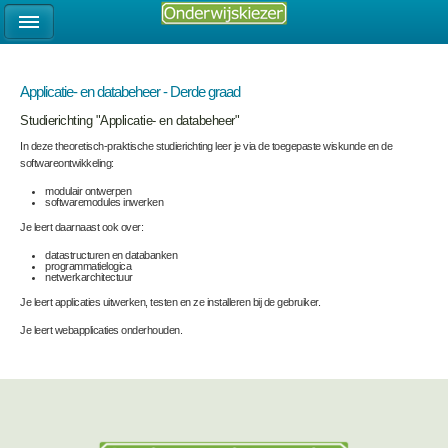
Applicatie- en databeheer - Derde graad
Studierichting "Applicatie- en databeheer"
In deze theoretisch-praktische studierichting leer je via de toegepaste wiskunde en de
softwareontwikkeling:
modulair ontwerpen
softwaremodules inwerken
Je leert daarnaast ook over:
datastructuren en databanken
programmatielogica
netwerkarchitectuur
Je leert applicaties uitwerken, testen en ze installeren bij de gebruiker.
Je leert webapplicaties onderhouden.