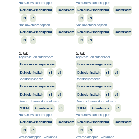
Humane wetenschappen
Humane wetenschappen
Domeinoverschrijdend
Doorstroom
Domeinoverschrijdend
Doorstroom
t 3
t 9
t 3
t 9
Natuurwetenschappen
Natuurwetenschappen
Domeinoverschrijdend
Doorstroom
Domeinoverschrijdend
Doorstroom
t 3
t 9
t 3
t 9
5e jaar
6e jaar
Applicatie- en databeheer
Applicatie- en databeheer
Economie en organisatie
Economie en organisatie
Dubbele finaliteit
t 3
t 9
Dubbele finaliteit
t 3
t 9
Bedrijfsorganisatie
Bedrijfsorganisatie
Economie en organisatie
Economie en organisatie
Dubbele finaliteit
t 3
t 9
Dubbele finaliteit
t 3
t 9
Binnenschrijnwerk en interieur
Binnenschrijnwerk en interieur
STEM
Arbeidsmarkt
t 9
STEM
Arbeidsmarkt
t 9
Humane wetenschappen
Humane wetenschappen
Domeinoverschrijdend
Doorstroom
Domeinoverschrijdend
Doorstroom
t 3
t 9
t 3
t 9
Wetenschappen - wiskunde
Wetenschappen - wiskunde