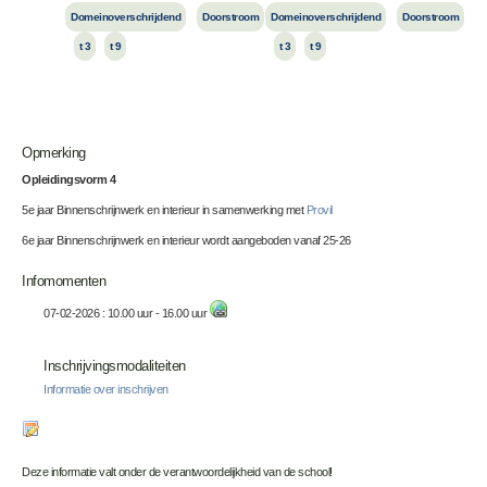
Domeinoverschrijdend
Doorstroom
Domeinoverschrijdend
Doorstroom
t 3
t 9
t 3
t 9
Opmerking
Opleidingsvorm 4
5e jaar Binnenschrijnwerk en interieur in samenwerking met
Provil
6e jaar Binnenschrijnwerk en interieur wordt aangeboden vanaf 25-26
Infomomenten
07-02-2026 : 10.00 uur - 16.00 uur
Inschrijvingsmodaliteiten
Informatie over inschrijven
Deze informatie valt onder de verantwoordelijkheid van de school!