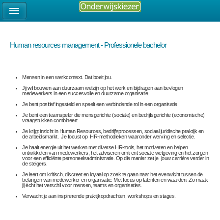
Human resources management - Professionele bachelor
Mensen in een werkcontext. Dat boeit jou.
Jij wil bouwen aan duurzaam welzijn op het werk en bijdragen aan bevlogen
medewerkers in een succesvolle en duurzame organisatie.
Je bent positief ingesteld en speelt een verbindende rol in een organisatie
Je bent een teamspeler die mensgerichte (sociale) en bedrijfsgerichte (economische)
vraagstukken combineert
Je krijgt inzicht in Human Resources, bedrijfsprocessen, sociaal juridische praktijk en
de arbeidsmarkt. Je focust op HR-methodieken waaronder werving en selectie.
Je haalt energie uit het werken met diverse HR-tools, het motiveren en helpen
ontwikkelen van medewerkers, het adviseren omtrent sociale wetgeving en het zorgen
voor een efficiënte personeelsadministratie. Op die manier zet je jouw carrière verder in
de steigers.
Je leert om kritisch, discreet en loyaal op zoek te gaan naar het evenwicht tussen de
belangen van medewerker en organisatie. Met focus op talenten en waarden. Zo maak
jij écht het verschil voor mensen, teams en organisaties.
Verwacht je aan inspirerende praktijkopdrachten, workshops en stages.