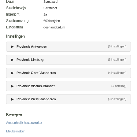
Duur
Standaard
Studiebewijs
Certificaat
Ingericht
Ja
Studieomvang
600 lestijden
Einddatum
geen einddatum
Instellingen
▶
Provincie Antwerpen
(6 instellingen)
▶
Provincie Limburg
(3 instellingen)
▶
Provincie Oost-Vlaanderen
(4 instellingen)
▶
Provincie Vlaams-Brabant
(1 instelling)
▶
Provincie West-Vlaanderen
(3 instellingen)
Beroepen
Ambachtelijk houtbewerker
Meubelmaker