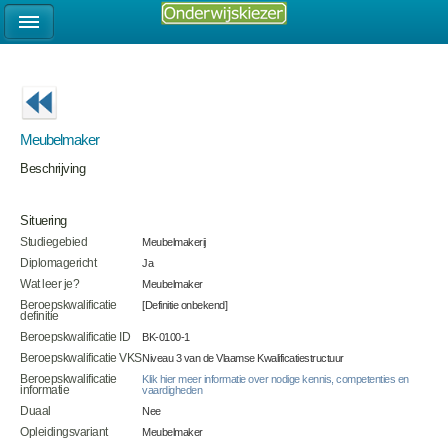
Meubelmaker
Beschrijving
Situering
Studiegebied
Meubelmakerij
Diplomagericht
Ja
Wat leer je?
Meubelmaker
Beroepskwalificatie
[Definitie onbekend]
definitie
Beroepskwalificatie ID
BK-0100-1
Beroepskwalificatie VKS
Niveau 3 van de Vlaamse Kwalificatiestructuur
Beroepskwalificatie
Klik hier meer informatie over nodige kennis, competenties en
informatie
vaardigheden
Duaal
Nee
Opleidingsvariant
Meubelmaker