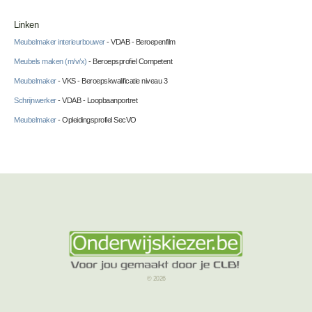
Linken
Meubelmaker interieurbouwer
- VDAB - Beroepenfilm
Meubels maken (m/v/x)
- Beroepsprofiel Competent
Meubelmaker
- VKS - Beroepskwalificatie niveau 3
Schrijnwerker
- VDAB - Loopbaanportret
Meubelmaker
- Opleidingsprofiel SecVO
© 2026