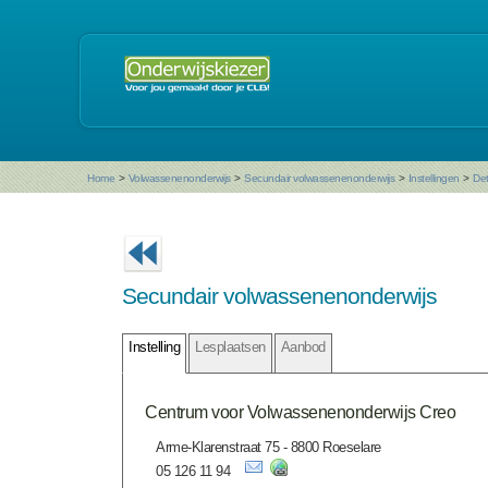
Home
>
Volwassenenonderwijs
>
Secundair volwassenenonderwijs
>
Instellingen
>
Det
Secundair volwassenenonderwijs
Instelling
Lesplaatsen
Aanbod
Centrum voor Volwassenenonderwijs Creo
Arme-Klarenstraat 75 - 8800 Roeselare
05 126 11 94