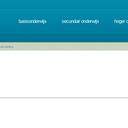
basisonderwijs
secundair onderwijs
hoger 
ail instelling