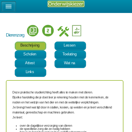
Dierenzorg
Beschrijving
Lessen
Scholen
Toelating
Attest
Wat na
Links
Deze praktische studierichting heeft alles te maken met dieren.
Bij elke handeling die je doet leer je rekening houden met de kenmerken, de
noden en het welzijn van het dier en met de wettelijke verplichtingen.
Je brengt heel wat tijd door in stallen, kooien, op weiden en je leert verschillend
materiaal, gereedschap en machines gebruiken.
Je leert:
over de dagelijkse verzorging van dieren
de specifieke zorg die ze nodig hebben
hoe je ze best huisvest en hun verblijf schoonmaakt