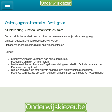
Onthaal, organisatie en sales - Derde graad
Studierichting "Onthaal, organisatie en sales"
Deze praktische studierichting is misschien interessant voor jou als je later graag
onthaalmedewerker of winkelverkoper wil worden.
Het accent tijdens de opleiding ligt op klantencontacten.
Je leert:
producten/diensten verkopen aan particulieren (retail)
bezoekers onthalen en informeren
basisvaardigheden Frans en Engels (mondeling + schriftelijk). Ook de basis van het
Duits wordt aangeleerd
rekken aanvullen, de winkelruimte onderhouden en producten presenteren
beperkte administratie uitvoeren die hoort bij het onthaal (o.m. basis ICT-vaardigheden)