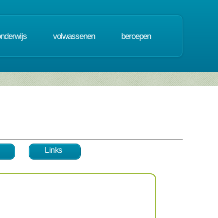
onderwijs
volwassenen
beroepen
Links