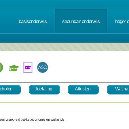
basisonderwijs
secundair onderwijs
hoger 
cholen
Toelating
Attesten
Wat na
 een uitgebreid pakket economie en wiskunde.