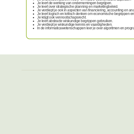
Je leert de werking van ondernemingen begrijpen.
Je leert over strategische planning en marketingbeleid.
Je verdiept je ook in aspecten van financiering, accounting en an
Je leert logisch en kritisch denken om economische begrippen en
Je krijgt ook vennootschapsrecht.
Je leert abstracte wiskundige begrippen gebruiken.
Je verdiept je wiskundige kennis en vaardigheden.
In de informaticawetenschappen leer je over algoritmen en prog