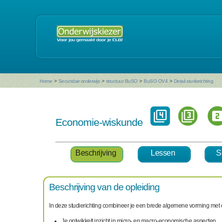
Home
>
Secundair onderwijs
>
structuur BuSO
>
BuSO OV4
>
Detail studierichting
Economie-wiskunde
Beschrijving
Lessen
S
Beschrijving van de opleiding
In deze studierichting combineer je een brede algemene vorming met
Je ontwikkelt inzicht in micro- en macro-economische aspecten.