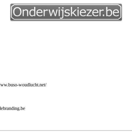
/www.buso-woudlucht.net/
debranding.be