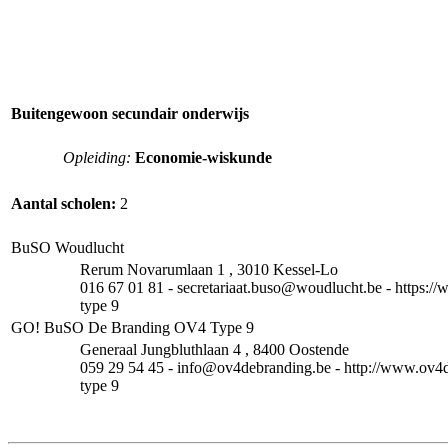
Buitengewoon secundair onderwijs
Opleiding:
Economie-wiskunde
Aantal scholen:
2
BuSO Woudlucht
Rerum Novarumlaan 1 , 3010 Kessel-Lo
016 67 01 81 - secretariaat.buso@woudlucht.be - https:/
type 9
GO! BuSO De Branding OV4 Type 9
Generaal Jungbluthlaan 4 , 8400 Oostende
059 29 54 45 - info@ov4debranding.be - http://www.ov4
type 9