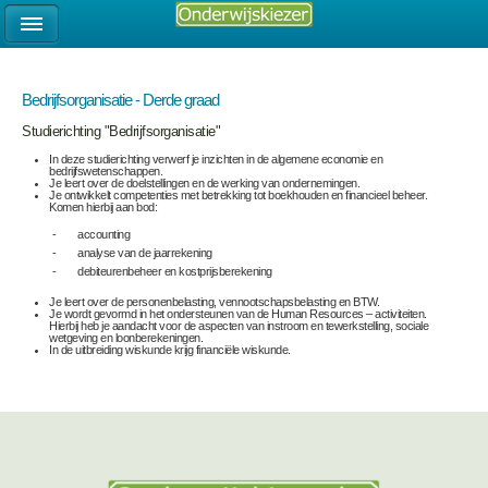
Bedrijfsorganisatie - Derde graad
Studierichting "Bedrijfsorganisatie"
In deze studierichting verwerf je inzichten in de algemene economie en
bedrijfswetenschappen.
Je leert over de doelstellingen en de werking van ondernemingen.
Je ontwikkelt competenties met betrekking tot boekhouden en financieel beheer.
Komen hierbij aan bod:
- accounting
- analyse van de jaarrekening
- debiteurenbeheer en kostprijsberekening
Je leert over de personenbelasting, vennootschapsbelasting en BTW.
Je wordt gevormd in het ondersteunen van de Human Resources – activiteiten.
Hierbij heb je aandacht voor de aspecten van instroom en tewerkstelling, sociale
wetgeving en loonberekeningen.
In de uitbreiding wiskunde krijg financiële wiskunde.