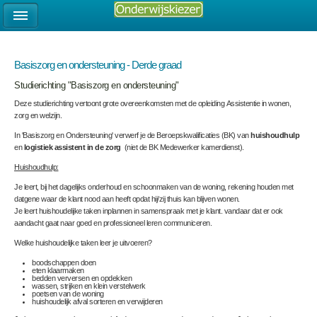
Basiszorg en ondersteuning - Derde graad
Studierichting "Basiszorg en ondersteuning"
Deze studierichting vertoont grote overeenkomsten met de opleiding Assistentie in wonen,
zorg en welzijn.
In 'Basiszorg en Ondersteuning' verwerf je de Beroepskwalificaties (BK) van
huishoudhulp
en
logistiek assistent in de zorg
(niet de BK Medewerker kamerdienst).
Huishoudhulp:
Je leert, bij het dagelijks onderhoud en schoonmaken van de woning, rekening houden met
datgene waar de klant nood aan heeft opdat hij/zij thuis kan blijven wonen.
Je leert huishoudelijke taken inplannen in samenspraak met je klant. vandaar dat er ook
aandacht gaat naar goed en professioneel leren communiceren.
Welke huishoudelijke taken leer je uitvoeren?
boodschappen doen
eten klaarmaken
bedden verversen en opdekken
wassen, strijken en klein verstelwerk
poetsen van de woning
huishoudelijk afval sorteren en verwijderen