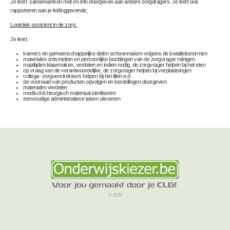
Je leert samenwerken met en info doorgeven aan andere zorgdragers. Je leert ook
rapporteren aan je leidinggevende;
Logistiek assistent in de zorg:
Je leert:
kamers en gemeenschappelijke delen schoonmaken volgens de kwaliteitsnormen
materialen ontsmetten en persoonlijke bezittingen van de zorgvrager reinigen
maaltijden klaarmaken, verdelen en indien nodig, de zorgvrager helpen bij het eten
op vraag van de verantwoordelijke, de zorgvrager helpen bij verplaatsingen
collega- zorgverstrekkers helpen bij het tillen e.d.
de voorraad van producten opvolgen en bestellingen doorgeven
materialen verdelen
medisch/chirurgisch materiaal steriliseren
eenvoudige administratieve taken uitvoeren
© 2026