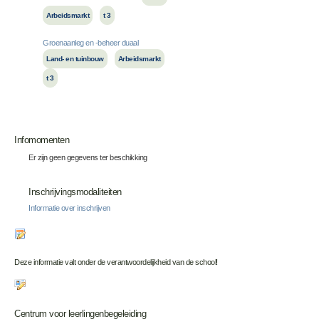
Arbeidsmarkt
t 3
Groenaanleg en -beheer duaal
Land- en tuinbouw
Arbeidsmarkt
t 3
Infomomenten
Er zijn geen gegevens ter beschikking
Inschrijvingsmodaliteiten
Informatie over inschrijven
Deze informatie valt onder de verantwoordelijkheid van de school!
Centrum voor leerlingenbegeleiding