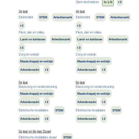
Stem-technieken
2e lj B
t 3
3e jaar
4e jaar
Elektriciteit
Elektriciteit
STEM
Arbeidsmarkt
STEM
Arbeidsmarkt
t 3
t 3
Plant, dier en milieu
Plant, dier en milieu
Land- en tuinbouw
Arbeidsmarkt
Land- en tuinbouw
Arbeidsmarkt
t 3
t 3
Zorg en welzijn
Zorg en welzijn
Maatschappij en welzijn
Maatschappij en welzijn
Arbeidsmarkt
t 3
Arbeidsmarkt
t 3
5e jaar
6e jaar
Basiszorg en ondersteuning
Basiszorg en ondersteuning
Maatschappij en welzijn
Maatschappij en welzijn
Arbeidsmarkt
t 3
Arbeidsmarkt
t 3
Elektrische installaties
Elektrische installaties
STEM
STEM
Arbeidsmarkt
t 3
Arbeidsmarkt
t 3
5e jaar en 6e jaar Duaal
Elektrische installaties duaal
STEM