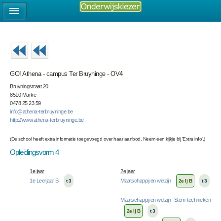
GO! Athena - campus Ter Bruyninge - OV4
Bruyningstraat 20
8510 Marke
0478 25 23 59
info@athena-terbruyninge.be
http://www.athena-terbruyninge.be
(De school heeft extra informatie toegevoegd over haar aanbod. Neem een kijkje bij 'Extra info'.)
Opleidingsvorm 4
1e jaar
2e jaar
1e Leerjaar B
Maatschappij en welzijn
t 3
2e lj B
t 3
Maatschappij en welzijn -Stem-technieken
2e lj B
t 3