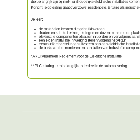
die belangrijk zijn bij niet- huishoudelijke elektrische installaties kome
Kortom: je opleiding gaat over zowel residentiële, tertiaire als industrië
Je leert:
de materialen kennen die gebruikt worden
draden en kabels trekken, leidingen en dozen monteren en plaat
elektrische componenten plaatsen in borden en vervolgens aansl
een eigen installatie in werking stellen volgens het AREI*
eenvoudige herstellingen uitvoeren aan een elektrische installati
de basis van het monteren en aansluiten van industriële compon
*AREI: Algemeen Reglement voor de Elektrische Installatie
** PLC- sturing: een belangrijk onderdeel in de automatisering