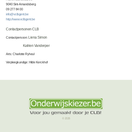
9040 Sint-Amandsberg
09 277 84 00
info@vclbgent.be
http://www.vclbgent.be
Contactpersonen CLB
Contactpersoon:
Liena Simon
Katrien Vanderper
Arts: Charlotte Ryheul
Verpleegkundige: Hilde Kerckhof
© 2026