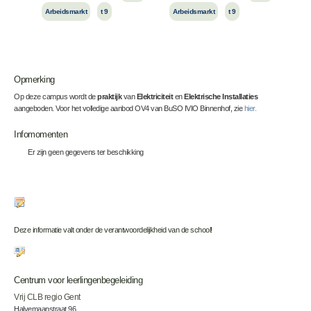
Arbeidsmarkt
t 9
Arbeidsmarkt
t 9
Opmerking
Op deze campus wordt de
praktijk
van
Elektriciteit
en
Elektrische Installaties
aangeboden. Voor het volledige aanbod OV4 van BuSO IVIO Binnenhof, zie
hier.
Infomomenten
Er zijn geen gegevens ter beschikking
Deze informatie valt onder de verantwoordelijkheid van de school!
Centrum voor leerlingenbegeleiding
Vrij CLB regio Gent
Halvemaanstraat 96