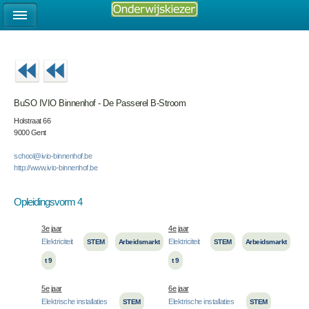
BuSO IVIO Binnenhof - De Passerel B-Stroom
Holstraat 66
9000 Gent
school@ivio-binnenhof.be
http://www.ivio-binnenhof.be
Opleidingsvorm 4
3e jaar
4e jaar
Elektriciteit
Elektriciteit
STEM
Arbeidsmarkt
STEM
Arbeidsmarkt
t 9
t 9
5e jaar
6e jaar
Elektrische installaties
Elektrische installaties
STEM
STEM