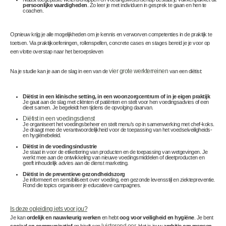
persoonlijke vaardigheden
. Zo leer je met individuen in gesprek te gaan en hen te
coachen.
Opnieuw krijg je alle mogelijkheden om je kennis en verworven competenties in de praktijk te
toetsen. Via praktijk­oefeningen, rollen­spellen, concrete cases en stages bereid je je voor op
een vlotte overstap naar het beroepsleven
Na je studie kan je aan de slag in een van de
vier grote werkterreinen
van een diëtist:
Diëtist in een klinische setting, in een woonzorgcentrum of in je eigen praktijk
Je gaat aan de slag met cliënten of patiënten en stelt voor hen voedingsadvies of een
dieet samen. Je begeleidt hen tijdens de opvolging daarvan.
Diëtist in een voedingsdienst
Je organiseert het voedingsbeheer en stelt menu’s op in samenwerking met chef-koks.
Je draagt mee de verantwoordelijkheid voor de toepassing van het voedselveiligheids-
en hygiënebeleid.
Diëtist in de voedingsindustrie
Je staat in voor de etikettering van producten en de toepassing van wetgevingen. Je
werkt mee aan de ontwikkeling van nieuwe voedingsmiddelen of dieetproducten en
geeft inhoudelijk advies aan de dienst marketing.
Diëtist in de preventieve gezondheidszorg
Je informeert en sensibiliseert over voeding, een gezonde levensstijl en ziektepreventie.
Rond die topics organiseer je educatieve campagnes.
Is deze opleiding iets voor jou?
Je kan
ordelijk en nauwkeurig werken
en hebt
oog voor veiligheid en hygiëne
. Je bent
sociaal en communicatief
en biedt een
luisterend oor
. Het is jouw
ambitie om mensen