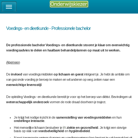
Voedings- en dieetkunde - Professionele bachelor
De professionele bachelor Voedings- en dieetkunde stoomt je klaar om evenwichtig
voedingsadvies te delen en haalbare behandelplannen op maat uit te werken.
Algemeen
De
invloed
van voedingsmiddelen
op lichaam en geest
intrigeert je. Je hebt de ambitie om
van gezonde voeding je beroep te maken en wil anderen op weg zetten naar een
evenwichtige levensstijl
.
De opleiding Voedings- en dieetkunde bereidt je voor op het beroep van diëtist. Bevindingen uit
wetenschappelijk onderzoek
vormen de rode draad doorheen je traject.
Je krijgt het nodige inzicht in de
samenstelling van voedingsmiddelen
en hun
onderlinge interactie
.
Het menselijke lichaam bestudeer je
in
ziekte en gezondheid
. Je krijgt een stevige
basis op vlak van
voedselveiligheid
en
hygiënebeleid
.
Naast toegepaste wetenschappen en voedingswetenschap bestaat je vakkenpakket uit