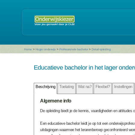
Home
>
Hoger onderwijs
>
Professionele bachelor
>
Detail opleiding
Educatieve bachelor in het lager onder
Beschrijving
Toelating
Wat na?
Flexibel?
Instellingen
Algemene info
De opleiding biedt je de kennis, vaardigheden en attitudes 
Een educatieve bachelor leidt je op tot een onderwijsprofes
uitdagingen waarmee het lerarenberoep geconfronteerd wordt: