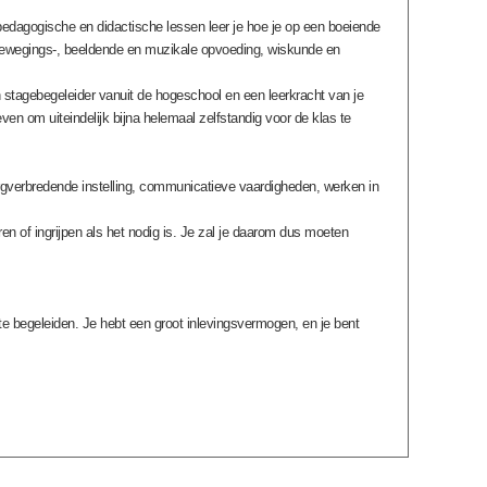
 pedagogische en didactische lessen leer je hoe je op een boeiende
, bewegings-, beeldende en muzikale opvoeding, wiskunde en
stagebegeleider vanuit de hogeschool en een leerkracht van je
ven om uiteindelijk bijna helemaal zelfstandig voor de klas te
orgverbredende instelling, communicatieve vaardigheden, werken in
uren of ingrijpen als het nodig is. Je zal je daarom dus moeten
 te begeleiden. Je hebt een groot inlevingsvermogen, en je bent