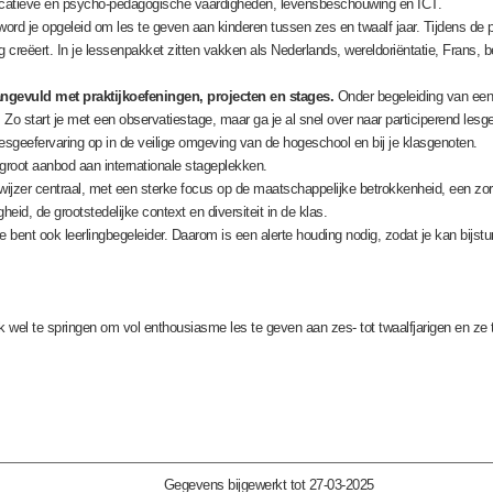
atieve en psycho-pedagogische vaardigheden, levensbeschouwing en ICT.
word je opgeleid om les te geven aan kinderen tussen zes en twaalf jaar. Tijdens de
g creëert. In je lessenpakket zitten vakken als Nederlands, wereldoriëntatie, Frans
angevuld met praktijkoefeningen, projecten en stages.
Onder begeleiding van een 
Zo start je met een observatiestage, maar ga je al snel over naar participerend lesge
 lesgeefervaring op in de veilige omgeving van de hogeschool en bij je klasgenoten.
 groot aanbod aan internationale stageplekken.
erwijzer centraal, met een sterke focus op de maatschappelijke betrokkenheid, een z
eid, de grootstedelijke context en diversiteit in de klas.
je bent ook leerlingbegeleider. Daarom is een alerte houding nodig, zodat je kan bijst
lijk wel te springen om vol enthousiasme les te geven aan zes- tot twaalfjarigen en ze
Gegevens bijgewerkt tot 27-03-2025