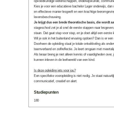
opvoedkundige wetenschappen, onderwijskunde, communic
Kies je voor een educatieve bachelor Lager onderwijs, dan 
en effectieve manier lesgeeft en een krachtige leeromgevin
levensbeschouwing.
Je krijgt dus een brede theoretische basis, die wordt a
stageschool zet je al snel de eerste stappen naar lesgeven. 
staan. Dat gaat stap voor stap, en je doet altijd een eerste
Wil je ook in het buitenland ervaring opdoen? Dan is er een
Doorheen de opleiding staat je totale ontwikkeling als ond
teamverband en zelfreflectie. Je leert omgaan met meertaligh
Als leraar breng je niet alleen kennis of vaardigheden over, 
kunnen inleven in de leefwereld van een kind.
Is deze opleiding iets voor jou?
Een specifieke vooropleiding is niet nodig. Je staat natuur
communicatief, creatief en alert.
Studiepunten
180