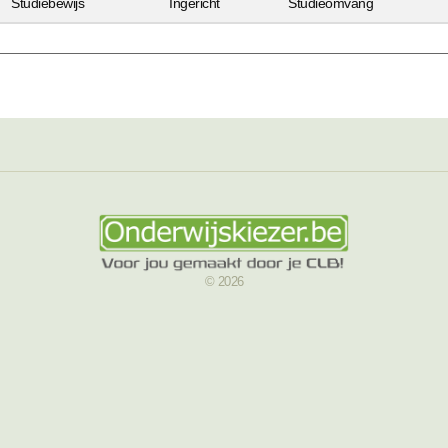
Studiebewijs
Ingericht
Studieomvang
© 2026