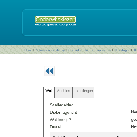
Home
>
Volwassenenonderwijs
>
Secundair volwassenenonderwijs
>
Opleidingen
>
De
Wat
Modules
Instellingen
Studiegebied
Diplomagericht
Ne
Wat leer je?
gee
Duaal
Ne