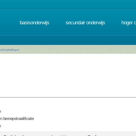
basisonderwijs
secundair onderwijs
hoger 
tail opleidingen
e
n beroepskwalificatie
e