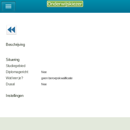
Beschrijving
Situering
Studiegebied
Diplomagericht
Nee
Wat leer je?
geen beroepskwalificatie
Duaal
Nee
Instellingen