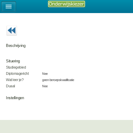
Beschrijving
Situering
Studiegebied
Diplomagericht
Nee
Wat leer je?
geen beroepskwalificatie
Duaal
Nee
Instellingen