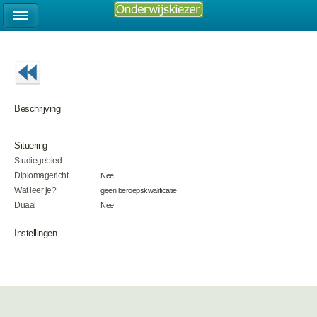
Beschrijving
Situering
Studiegebied
Diplomagericht
Nee
Wat leer je?
geen beroepskwalificatie
Duaal
Nee
Instellingen