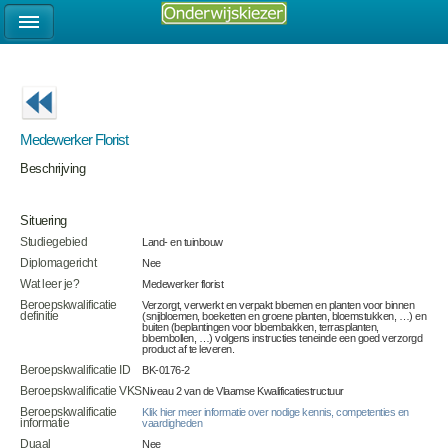
Medewerker Florist
Beschrijving
Situering
Studiegebied
Land- en tuinbouw
Diplomagericht
Nee
Wat leer je?
Medewerker florist
Beroepskwalificatie
Verzorgt, verwerkt en verpakt bloemen en planten voor binnen
definitie
(snijbloemen, boeketten en groene planten, bloemstukken, …) en
buiten (beplantingen voor bloembakken, terrasplanten,
bloembollen, …) volgens instructies teneinde een goed verzorgd
product af te leveren.
Beroepskwalificatie ID
BK-0176-2
Beroepskwalificatie VKS
Niveau 2 van de Vlaamse Kwalificatiestructuur
Beroepskwalificatie
Klik hier meer informatie over nodige kennis, competenties en
informatie
vaardigheden
Duaal
Nee