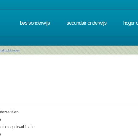
basisonderwijs
secundair onderwijs
hoger 
tail opleidingen
terse talen
e
n beroepskwalificatie
e