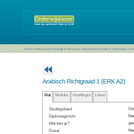
Home
>
Volwassenenonderwijs
>
Secundair volwassenenonderwijs
>
Opleidingen
>
De
Arabisch Richtgraad 1 (ERK A2)
Wat
Modules
Instellingen
Linken
Studiegebied
Oos
Diplomagericht
Ne
Wat leer je?
gee
Duaal
Ne