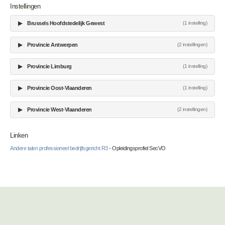
Instellingen
▶
Brussels Hoofdstedelijk Gewest
(1 instelling)
▶
Provincie Antwerpen
(2 instellingen)
▶
Provincie Limburg
(1 instelling)
▶
Provincie Oost-Vlaanderen
(1 instelling)
▶
Provincie West-Vlaanderen
(2 instellingen)
Linken
Andere talen professioneel bedrijfsgericht R3
- Opleidingsprofiel SecVO