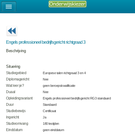
Engels professioneel bedrijfsgericht richtgraad 3
Beschrijving
Situering
Studiegebied
Europese talen richtgraad 3 en 4
Diplomagericht
Nee
Wat leer je?
geen beroepskwalificatie
Duaal
Nee
Opleidingsvariant
Engels professioneel bedrijfsgericht RG3 standaard
Duur
Standaard
Studiebewijs
Certificaat
Ingericht
Ja
Studieomvang
180 lestijden
Einddatum
geen einddatum