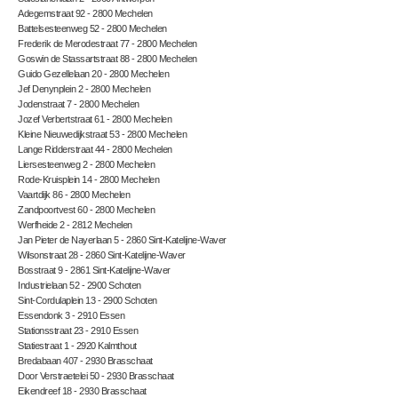
Adegemstraat 92 - 2800 Mechelen
Battelsesteenweg 52 - 2800 Mechelen
Frederik de Merodestraat 77 - 2800 Mechelen
Goswin de Stassartstraat 88 - 2800 Mechelen
Guido Gezellelaan 20 - 2800 Mechelen
Jef Denynplein 2 - 2800 Mechelen
Jodenstraat 7 - 2800 Mechelen
Jozef Verbertstraat 61 - 2800 Mechelen
Kleine Nieuwedijkstraat 53 - 2800 Mechelen
Lange Ridderstraat 44 - 2800 Mechelen
Liersesteenweg 2 - 2800 Mechelen
Rode-Kruisplein 14 - 2800 Mechelen
Vaartdijk 86 - 2800 Mechelen
Zandpoortvest 60 - 2800 Mechelen
Werfheide 2 - 2812 Mechelen
Jan Pieter de Nayerlaan 5 - 2860 Sint-Katelijne-Waver
Wilsonstraat 28 - 2860 Sint-Katelijne-Waver
Bosstraat 9 - 2861 Sint-Katelijne-Waver
Industrielaan 52 - 2900 Schoten
Sint-Cordulaplein 13 - 2900 Schoten
Essendonk 3 - 2910 Essen
Stationsstraat 23 - 2910 Essen
Statiestraat 1 - 2920 Kalmthout
Bredabaan 407 - 2930 Brasschaat
Door Verstraetelei 50 - 2930 Brasschaat
Eikendreef 18 - 2930 Brasschaat