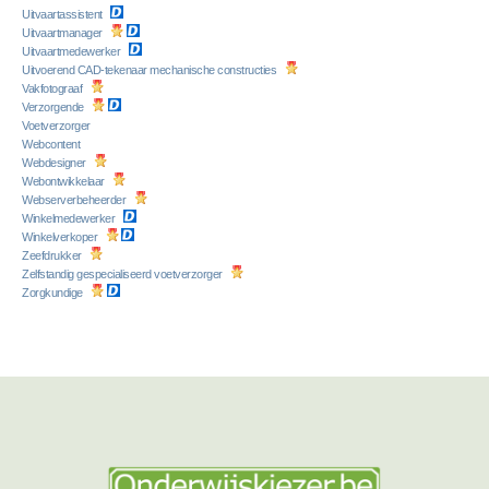
Uitvaartassistent
Uitvaartmanager
Uitvaartmedewerker
Uitvoerend CAD-tekenaar mechanische constructies
Vakfotograaf
Verzorgende
Voetverzorger
Webcontent
Webdesigner
Webontwikkelaar
Webserverbeheerder
Winkelmedewerker
Winkelverkoper
Zeefdrukker
Zelfstandig gespecialiseerd voetverzorger
Zorgkundige