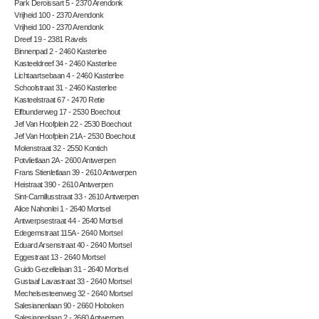
Park Deroissart 5 - 2370 Arendonk
Vrijheid 100 - 2370 Arendonk
Vrijheid 100 - 2370 Arendonk
Dreef 19 - 2381 Ravels
Binnenpad 2 - 2460 Kasterlee
Kasteeldreef 34 - 2460 Kasterlee
Lichtaartsebaan 4 - 2460 Kasterlee
Schoolstraat 31 - 2460 Kasterlee
Kasteelstraat 67 - 2470 Retie
Elfbunderweg 17 - 2530 Boechout
Jef Van Hoofplein 22 - 2530 Boechout
Jef Van Hoofplein 21A - 2530 Boechout
Molenstraat 32 - 2550 Kontich
Potvlietlaan 2A - 2600 Antwerpen
Frans Stienletlaan 39 - 2610 Antwerpen
Heistraat 390 - 2610 Antwerpen
Sint-Camillusstraat 33 - 2610 Antwerpen
Alice Nahonlei 1 - 2640 Mortsel
Antwerpsestraat 44 - 2640 Mortsel
Edegemstraat 115A - 2640 Mortsel
Eduard Arsenstraat 40 - 2640 Mortsel
Eggestraat 13 - 2640 Mortsel
Guido Gezellelaan 31 - 2640 Mortsel
Gustaaf Lavastraat 33 - 2640 Mortsel
Mechelsesteenweg 32 - 2640 Mortsel
Salesianenlaan 90 - 2660 Hoboken
Salesianenlaan 2 - 2660 Antwerpen