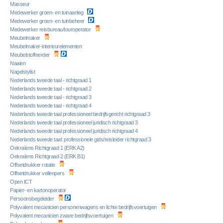
Masseur
Medewerker groen- en tuinaanleg
Medewerker groen- en tuinbeheer
Medewerker reisbureau/touroperator
Meubelmaker
Meubelmaker-interieurelementen
Meubelstoffeerder
Naaien
Nagelstylist
Nederlands tweede taal - richtgraad 1
Nederlands tweede taal - richtgraad 2
Nederlands tweede taal - richtgraad 3
Nederlands tweede taal - richtgraad 4
Nederlands tweede taal professioneel bedrijfsgericht richtgraad 3
Nederlands tweede taal professioneel juridisch richtgraad 3
Nederlands tweede taal professioneel juridisch richtgraad 4
Nederlands tweede taal: professionele gids/reisleider richtgraad 3
Oekraïens Richtgraad 1 (ERK A2)
Oekraïens Richtgraad 2 (ERK B1)
Offsetdrukker rotatie
Offsetdrukker vellenpers
Open ICT
Papier- en kartonoperator
Persoonsbegeleider
Polyvalent mecanicien personenwagens en lichte bedrijfsvoertuigen
Polyvalent mecanicien zware bedrijfsvoertuigen