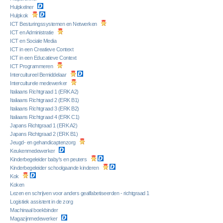
Hulpkelner
Hulpkok
ICT Besturingssystemen en Netwerken
ICT en Administratie
ICT en Sociale Media
ICT in een Creatieve Context
ICT in een Educatieve Context
ICT Programmeren
Intercultureel Bemiddelaar
Interculturele medewerker
Italiaans Richtgraad 1 (ERK A2)
Italiaans Richtgraad 2 (ERK B1)
Italiaans Richtgraad 3 (ERK B2)
Italiaans Richtgraad 4 (ERK C1)
Japans Richtgraad 1 (ERK A2)
Japans Richtgraad 2 (ERK B1)
Jeugd- en gehandicaptenzorg
Keukenmedewerker
Kinderbegeleider baby's en peuters
Kinderbegeleider schoolgaande kinderen
Kok
Koken
Lezen en schrijven voor anders gealfabetiseerden - richtgraad 1
Logistiek assistent in de zorg
Machinaal boekbinder
Magazijnmedewerker