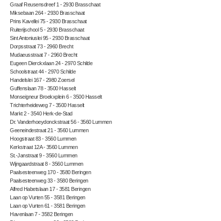
Graaf Reusensdreef 1 - 2930 Brasschaat
Miksebaan 264 - 2930 Brasschaat
Prins Kavellei 75 - 2930 Brasschaat
Ruiterijschool 5 - 2930 Brasschaat
Sint Antoniuslei 95 - 2930 Brasschaat
Dorpsstraat 73 - 2960 Brecht
Mudaeusstraat 7 - 2960 Brecht
Eugeen Dierckxlaan 24 - 2970 Schilde
Schoolstraat 44 - 2970 Schilde
Handelslei 167 - 2980 Zoersel
Guffenslaan 78 - 3500 Hasselt
Monseigneur Broekxplein 6 - 3500 Hasselt
Trichterheideweg 7 - 3500 Hasselt
Markt 2 - 3540 Herk-de-Stad
Dr. Vanderhoeydonckstraat 56 - 3560 Lummen
Geeneindestraat 21 - 3560 Lummen
Hoogstraat 83 - 3560 Lummen
Kerkstraat 12A - 3560 Lummen
St.-Janstraat 9 - 3560 Lummen
Wijngaardstraat 8 - 3560 Lummen
Paalsesteenweg 170 - 3580 Beringen
Paalsesteenweg 33 - 3580 Beringen
Alfred Habetslaan 17 - 3581 Beringen
Laan op Vurten 55 - 3581 Beringen
Laan op Vurten 61 - 3581 Beringen
Havenlaan 7 - 3582 Beringen