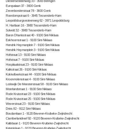
Diestersesteenweg 33 - 3583 Beringen
Europalaan 37 - 3600 Genk
Zevenbonderstraat 78 - 3600 Genk
Roerdompstraat 6 - 3945 Tessenderlo-Ham
Leopoldsburgsesteenweg 62 - 3971 Leopoldsburg
H. Hartlaan 16 - 3980 Tessenderlo-Ham
Solveld 32 - 3980 Tessenderlo-Ham
Baron Dhanisstraat 40 - 9100 Sint-Niklaas
Eekhoornstraat 1 - 9100 Sint-Niklaas
Hendrik Heymanplein 7 - 9100 Sint-Niklaas
Hendrik Heymanplein 3 - 9100 Sint-Niklaas
Hofstraat 13 - 9100 Sint-Niklaas
Hofstraat 7 - 9100 Sint-Niklaas
Hospitaalstraat 23 - 9100 Sint-Niklaas
Kalkstraat 26 - 9100 Sint-Niklaas
Kokkelbeekstraat 44 - 9100 Sint-Niklaas
Kroonmolenstraat 4 - 9100 Sint-Niklaas
Lodewijk De Meesterstraat 58 - 9100 Sint-Niklaas
Moerlandstraat 1 - 9100 Sint-Niklaas
Rode Kruisstraat 23 - 9100 Sint-Niklaas
Rode Kruisstraat 25 - 9100 Sint-Niklaas
Weverstraat 23 - 9100 Sint-Niklaas
Dries 82 - 9112 Sint-Niklaas
Bosdamlaan 1 - 9120 Beveren-Kruibeke-Zwijndrecht
Ciamberlanidreef 92 - 9120 Beveren-Kruibeke-Zwijndrecht
Kallobaan 1 - 9120 Beveren-Kruibeke-Zwijndrecht
Ketenislaan 1 - 9120 Beveren-Kruibeke-Zwijndrecht