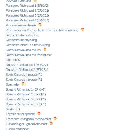
Polyvalent verkoper
Portugees Richtgraad 1 (ERK A2)
Portugees Richtgraad 2 (ERK B1)
Portugees Richtgraad 3 (ERK B2)
Portugees Richtgraad 4 (ERK C1)
Procesoperator chemie
Procesoperator Chemische en Farmaceutische Industrie
Realisaties dameskleding
Realisaties herenkleding
Realisaties kinder- en tienerkleding
Restauratievakman meubel
Restauratievakman meubelstofferen
Retouches
Russisch Richtgraad 1 (ERK A2)
Russisch Richtgraad 2 (ERK B1)
Socio-Culturele Integratie R1
Socio-Culturele Integratie R2
Sommelier
Spaans Richtgraad 1 (ERK A2)
Spaans Richtgraad 2 (ERK B1)
Spaans Richtgraad 3 (ERK B2)
Spaans Richtgraad 4 (ERK C1)
Start to ICT
Toeristisch receptionist
Transport- en logistiek medewerker
Tuinaanlegger - groenbeheerder
Tuinbouwarbeider