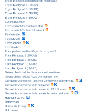
Engels professioneel bedrijfsgericht richtgraad 3
Engels Richtgraad 1 (ERK A2)
Engels Richtgraad 2 (ERK B1)
Engels Richtgraad 3 (ERK B2)
Engels Richtgraad 4 (ERK C1)
Eventhulpverlener
Farmaceutisch technisch assistent
Farmaceutisch Technisch Assistent
Fietshersteller
Fietshersteller
Fietstechnicus
Flexodrukker
Frans professioneel bedrijfsgericht richtgraad 2
Frans Richtgraad 1 (ERK A2)
Frans Richtgraad 2 (ERK B1)
Frans Richtgraad 3 (ERK B2)
Frans Richtgraad 4 (ERK C1)
Geletterdheidsmodules Nederlands en Leren leren
Geletterdheidsmodules Regie over het eigen leren
Grafimedia voorbereider - assistent vormgever in de printmedia
Grafimedia voorbereider in de printmedia
Grafimedia voorbereider in de printmedia - CTP Operator
Grafimedia voorbereider in de printmedia - online publicaties
Heftruckchauffeur
Hotelonthaal
Huishoudhulp Zorg
Hulpdrukker