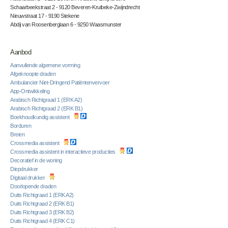
Schaarbeekstraat 2 - 9120 Beveren-Kruibeke-Zwijndrecht
Nieuwstraat 17 - 9190 Stekene
Abdij van Roosenberglaan 6 - 9250 Waasmunster
Aanbod
Aanvullende algemene vorming
Afgeknoopte draden
Ambulancier Niet-Dringend Patiëntenvervoer
App-Ontwikkeling
Arabisch Richtgraad 1 (ERK A2)
Arabisch Richtgraad 2 (ERK B1)
Boekhoudkundig assistent
Borduren
Breien
Crossmedia assistent
Crossmedia assistent in interactieve producties
Decoratief in de woning
Diepdrukker
Digitaal drukker
Doorlopende draden
Duits Richtgraad 1 (ERK A2)
Duits Richtgraad 2 (ERK B1)
Duits Richtgraad 3 (ERK B2)
Duits Richtgraad 4 (ERK C1)