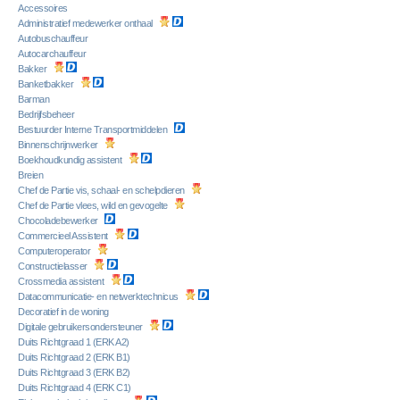
Accessoires
Administratief medewerker onthaal
Autobuschauffeur
Autocarchauffeur
Bakker
Banketbakker
Barman
Bedrijfsbeheer
Bestuurder Interne Transportmiddelen
Binnenschrijnwerker
Boekhoudkundig assistent
Breien
Chef de Partie vis, schaal- en schelpdieren
Chef de Partie vlees, wild en gevogelte
Chocoladebewerker
Commercieel Assistent
Computeroperator
Constructielasser
Crossmedia assistent
Datacommunicatie- en netwerktechnicus
Decoratief in de woning
Digitale gebruikersondersteuner
Duits Richtgraad 1 (ERK A2)
Duits Richtgraad 2 (ERK B1)
Duits Richtgraad 3 (ERK B2)
Duits Richtgraad 4 (ERK C1)