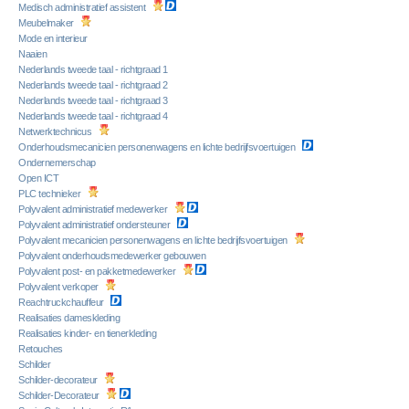
Medisch administratief assistent
Meubelmaker
Mode en interieur
Naaien
Nederlands tweede taal - richtgraad 1
Nederlands tweede taal - richtgraad 2
Nederlands tweede taal - richtgraad 3
Nederlands tweede taal - richtgraad 4
Netwerktechnicus
Onderhoudsmecanicien personenwagens en lichte bedrijfsvoertuigen
Ondernemerschap
Open ICT
PLC technieker
Polyvalent administratief medewerker
Polyvalent administratief ondersteuner
Polyvalent mecanicien personenwagens en lichte bedrijfsvoertuigen
Polyvalent onderhoudsmedewerker gebouwen
Polyvalent post- en pakketmedewerker
Polyvalent verkoper
Reachtruckchauffeur
Realisaties dameskleding
Realisaties kinder- en tienerkleding
Retouches
Schilder
Schilder-decorateur
Schilder-Decorateur