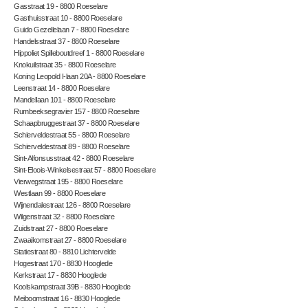
Gasstraat 19 - 8800 Roeselare
Gasthuisstraat 10 - 8800 Roeselare
Guido Gezellelaan 7 - 8800 Roeselare
Handelsstraat 37 - 8800 Roeselare
Hippoliet Spilleboutdreef 1 - 8800 Roeselare
Knokuilstraat 35 - 8800 Roeselare
Koning Leopold I-laan 20A - 8800 Roeselare
Leenstraat 14 - 8800 Roeselare
Mandellaan 101 - 8800 Roeselare
Rumbeeksegravier 157 - 8800 Roeselare
Schaapbruggestraat 37 - 8800 Roeselare
Schierveldestraat 55 - 8800 Roeselare
Schierveldestraat 89 - 8800 Roeselare
Sint-Alfonsusstraat 42 - 8800 Roeselare
Sint-Eloois-Winkelsestraat 57 - 8800 Roeselare
Vierwegstraat 195 - 8800 Roeselare
Westlaan 99 - 8800 Roeselare
Wijnendalestraat 126 - 8800 Roeselare
Wilgenstraat 32 - 8800 Roeselare
Zuidstraat 27 - 8800 Roeselare
Zwaaikomstraat 27 - 8800 Roeselare
Statiestraat 80 - 8810 Lichtervelde
Hogestraat 170 - 8830 Hooglede
Kerkstraat 17 - 8830 Hooglede
Koolskampstraat 39B - 8830 Hooglede
Meiboomstraat 16 - 8830 Hooglede