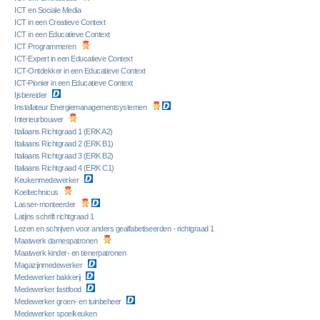
ICT en Sociale Media
ICT in een Creatieve Context
ICT in een Educatieve Context
ICT Programmeren
ICT-Expert in een Educatieve Context
ICT-Ontdekker in een Educatieve Context
ICT-Pionier in een Educatieve Context
Ijsbereider
Installateur Energiemanagementsystemen
Interieurbouwer
Italiaans Richtgraad 1 (ERK A2)
Italiaans Richtgraad 2 (ERK B1)
Italiaans Richtgraad 3 (ERK B2)
Italiaans Richtgraad 4 (ERK C1)
Keukenmedewerker
Koeltechnicus
Lasser-monteerder
Latijns schrift richtgraad 1
Lezen en schrijven voor anders gealfabetiseerden - richtgraad 1
Maatwerk damespatronen
Maatwerk kinder- en tienerpatronen
Magazijnmedewerker
Medewerker bakkerij
Medewerker fastfood
Medewerker groen- en tuinbeheer
Medewerker spoelkeuken