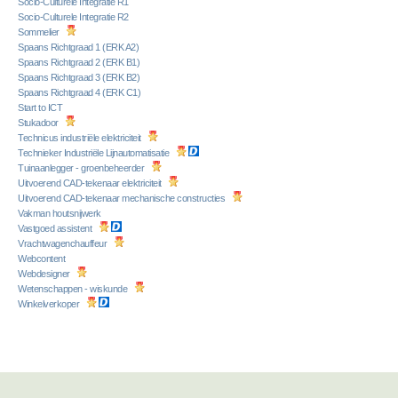
Socio-Culturele Integratie R1
Socio-Culturele Integratie R2
Sommelier
Spaans Richtgraad 1 (ERK A2)
Spaans Richtgraad 2 (ERK B1)
Spaans Richtgraad 3 (ERK B2)
Spaans Richtgraad 4 (ERK C1)
Start to ICT
Stukadoor
Technicus industriële elektriciteit
Technieker Industriële Lijnautomatisatie
Tuinaanlegger - groenbeheerder
Uitvoerend CAD-tekenaar elektriciteit
Uitvoerend CAD-tekenaar mechanische constructies
Vakman houtsnijwerk
Vastgoed assistent
Vrachtwagenchauffeur
Webcontent
Webdesigner
Wetenschappen - wiskunde
Winkelverkoper