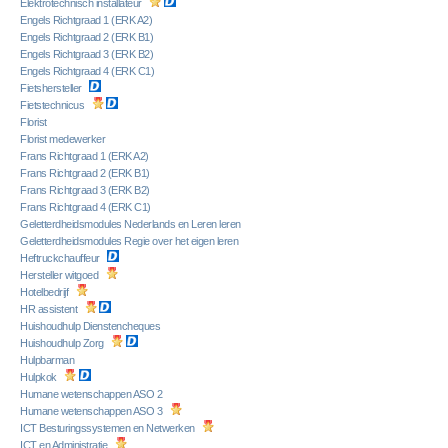
Elektrotechnisch installateur
Engels Richtgraad 1 (ERK A2)
Engels Richtgraad 2 (ERK B1)
Engels Richtgraad 3 (ERK B2)
Engels Richtgraad 4 (ERK C1)
Fietshersteller
Fietstechnicus
Florist
Florist medewerker
Frans Richtgraad 1 (ERK A2)
Frans Richtgraad 2 (ERK B1)
Frans Richtgraad 3 (ERK B2)
Frans Richtgraad 4 (ERK C1)
Geletterdheidsmodules Nederlands en Leren leren
Geletterdheidsmodules Regie over het eigen leren
Heftruckchauffeur
Hersteller witgoed
Hotelbedrijf
HR assistent
Huishoudhulp Dienstencheques
Huishoudhulp Zorg
Hulpbarman
Hulpkok
Humane wetenschappen ASO 2
Humane wetenschappen ASO 3
ICT Besturingssystemen en Netwerken
ICT en Administratie