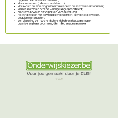
hygiënische voorschriften bewaren;
vlees verwerken (uitbenen, verdelen, …);
vleeswaren en -bereidingen klaarmaken en ze presenteren in de toonbank;
klanten informeren over het volledige slagerijassortiment;
producten bewaren en verpakken voor de verkoop;
rekening houden met de wettelijke voorschriften, de voorraad opvolgen,
bestelbonnen opstellen;
een slagerij op een economisch rendabele en duurzame manier
organiseren (beter voor mens, dier, milieu en portemonnee).
© 2026