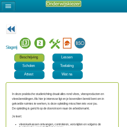
Slagerij
Beschrijving
Lessen
Scholen
Toelating
Attest
Wat na
In deze praktische studierichting draait alles rond vlees, vleesproducten en
vleesbereidingen. Als hier je interesse ligt en je bovendien bereid bent om in
gekoelde ruimtes te werken, is deze opleiding misschien iets voor jou.
De opleiding is gericht op de doorstroom naar de arbeidsmarkt.
Je leert:
vleeskarkassen ontvangen, controleren, versnijden en volgens de