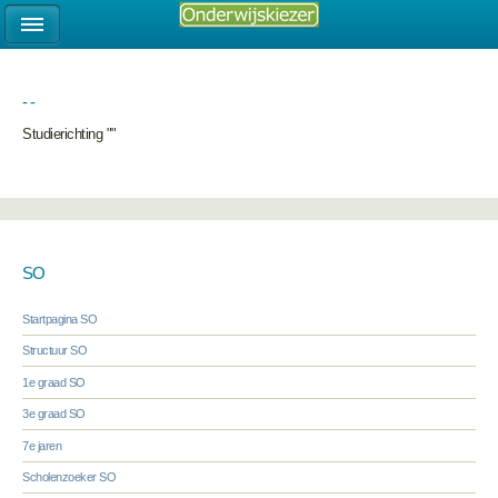
- -
Studierichting ""
SO
Startpagina SO
Structuur SO
1e graad SO
3e graad SO
7e jaren
Scholenzoeker SO