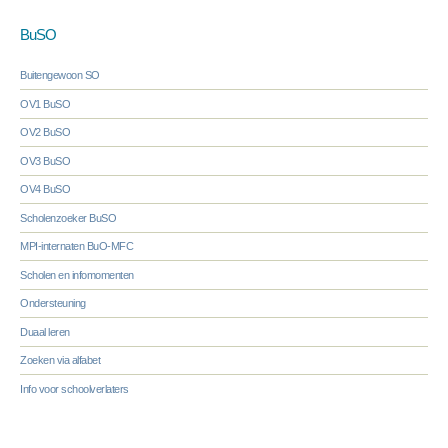
BuSO
Buitengewoon SO
OV1 BuSO
OV2 BuSO
OV3 BuSO
OV4 BuSO
Scholenzoeker BuSO
MPI-internaten BuO-MFC
Scholen en infomomenten
Ondersteuning
Duaal leren
Zoeken via alfabet
Info voor schoolverlaters