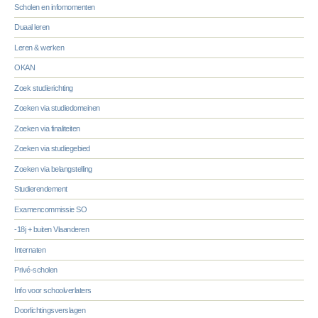
Scholen en infomomenten
Duaal leren
Leren & werken
OKAN
Zoek studierichting
Zoeken via studiedomeinen
Zoeken via finaliteiten
Zoeken via studiegebied
Zoeken via belangstelling
Studierendement
Examencommissie SO
-18j + buiten Vlaanderen
Internaten
Privé-scholen
Info voor schoolverlaters
Doorlichtingsverslagen