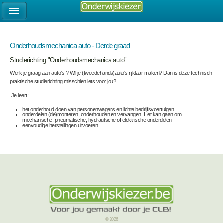
Onderhoudsmechanica auto - Derde graad
Studierichting "Onderhoudsmechanica auto"
Werk je graag aan auto’s ? Wil je (tweedehands)auto's rijklaar maken? Dan is deze technisch
praktische studierichting misschien iets voor jou?
Je leert:
het onderhoud doen van personenwagens en lichte bedrijfsvoertuigen
onderdelen (de)monteren, onderhouden en vervangen. Het kan gaan om
mechanische, pneumatische, hydraulische of elektrische onderdelen
eenvoudige herstellingen uitvoeren
© 2026