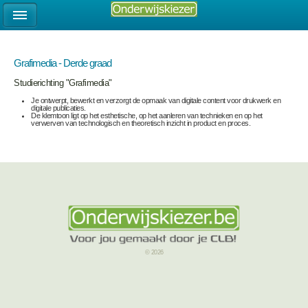
Grafimedia - Derde graad
Studierichting "Grafimedia"
Je ontwerpt, bewerkt en verzorgt de opmaak van digitale content voor drukwerk en
digitale publicaties.
De klemtoon ligt op het esthetische, op het aanleren van technieken en op het
verwerven van technologisch en theoretisch inzicht in product en proces.
© 2026