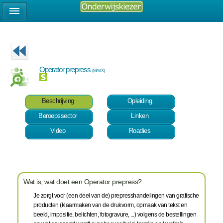
Operator prepress
(M/V/X)
Beschrijving
Opleiding
Beroepssector
Linken
Video
Roadies
Wat is, wat doet een Operator prepress?
Je zorgt voor (een deel van de) prepresshandelingen van grafische
producten (klaarmaken van de drukvorm, opmaak van tekst en
beeld, impositie, belichten, fotogravure, ...) volgens de bestellingen