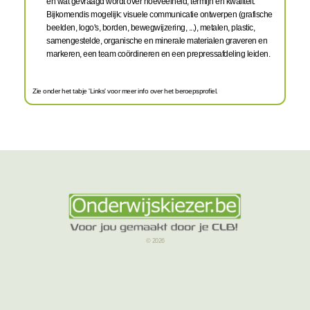
en wat gevraagd wordt over hoeveelheid, termijn en kwaliteit.
Bijkomendis mogelijk: visuele communicatie ontwerpen (grafische
beelden, logo's, borden, bewegwijzering, ...), metalen, plastic,
samengestelde, organische en minerale materialen graveren en
markeren, een team coördineren en een prepressafdeling leiden.
Zie onder het tabje 'Links' voor meer info over het beroepsprofiel.
© 2026