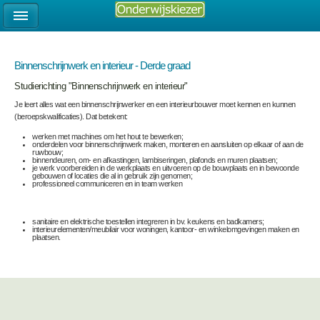
Binnenschrijnwerk en interieur - Derde graad
Studierichting "Binnenschrijnwerk en interieur"
Je leert alles wat een binnenschrijnwerker en een interieurbouwer moet kennen en kunnen
(beroepskwalificaties). Dat betekent:
werken met machines om het hout te bewerken;
onderdelen voor binnenschrijnwerk maken, monteren en aansluiten op elkaar of aan de
ruwbouw;
binnendeuren, om- en afkastingen, lambiseringen, plafonds en muren plaatsen;
je werk voorbereiden in de werkplaats en uitvoeren op de bouwplaats en in bewoonde
gebouwen of locaties die al in gebruik zijn genomen;
professioneel communiceren en in team werken
sanitaire en elektrische toestellen integreren in bv. keukens en badkamers;
interieurelementen/meubilair voor woningen, kantoor- en winkelomgevingen maken en
plaatsen.